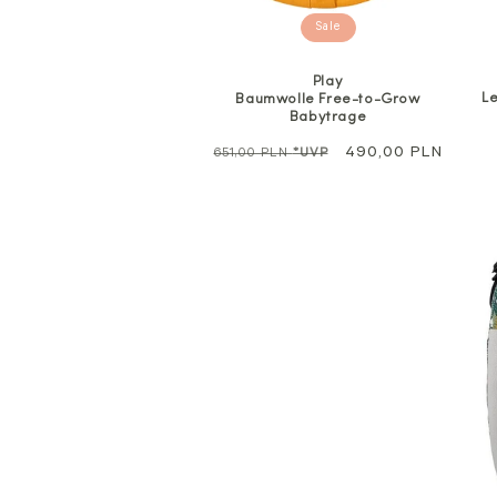
Sale
Play
L
Baumwolle Free-to-Grow
Babytrage
Regulärer
Sale
490,00 PLN
651,00 PLN
*UVP
Preis