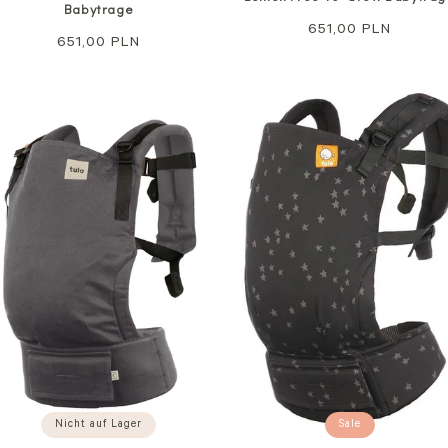
Babytrage
Regulärer
651,00 PLN
Regulärer
651,00 PLN
Preis
Preis
Sale
Nicht auf Lager