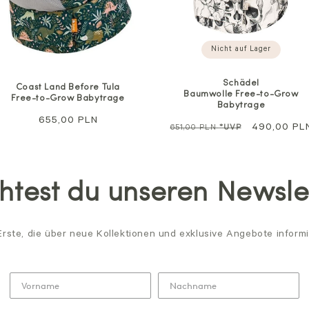
Nicht auf Lager
Schädel
Coast Land Before Tula
Baumwolle Free-to-Grow
Free-to-Grow Babytrage
Babytrage
Regulärer
655,00 PLN
Regulärer
Sale
490,00 PL
651,00 PLN
*UVP
Preis
Preis
test du unseren Newsle
Erste, die über neue Kollektionen und exklusive Angebote informi