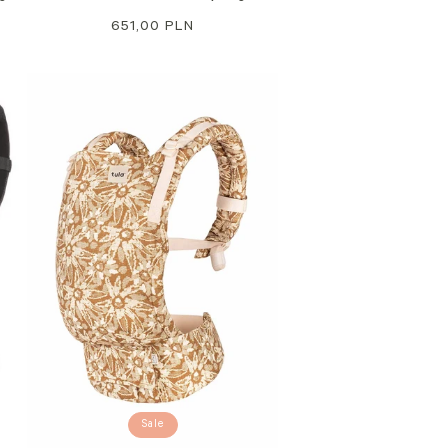
Regulärer
651,00 PLN
Preis
Sale