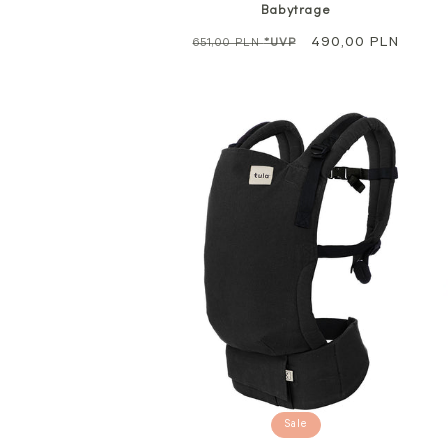
Babytrage
Regulärer
Sale
490,00 PLN
651,00 PLN
*UVP
Preis
Sale