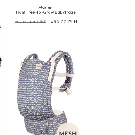
Mariam
Hanf Free-to-Grow Babytrage
Regulärer
Sale
490,00 PLN
651,00 PLN
*UVP
N
Preis