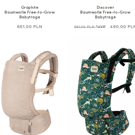
Discover
Graphite
Baumwolle Free-to-Grow
Baumwolle Free-to-Grow
Babytrage
Babytrage
Regulärer
Sale
490,00 PL
Regulärer
651,00 PLN
651,00 PLN
*UVP
Preis
Preis