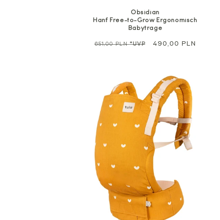
Obsidian
Hanf Free-to-Grow Ergonomisch
Babytrage
Regulärer
Sale
490,00 PLN
651,00 PLN
*UVP
Preis