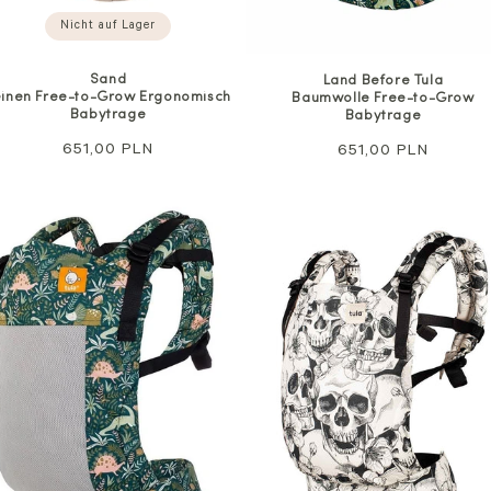
Nicht auf Lager
Sand
Land Before Tula
einen Free-to-Grow Ergonomisch
Baumwolle Free-to-Grow
Babytrage
Babytrage
Regulärer
651,00 PLN
Regulärer
651,00 PLN
Preis
Preis