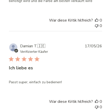
benötigt wird und die Farbe am besten verkauft wird
War diese Kritik hilfreich?
0
0
Publ
Damian T.
🇮🇪
17/05/26
date
Verifizierter Käufer
Ich liebe es
Passt super, einfach zu bedienen!
War diese Kritik hilfreich?
0
0