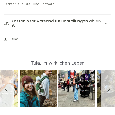
Farbton aus Grau und Schwarz.
Kostenloser Versand für Bestellungen ab 55
€
Teilen
S
Slide
Tula, im wirklichen Leben
controls
l
i
d
e
s
h
o
w