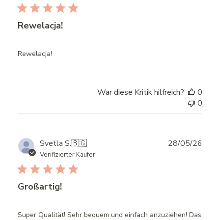
Rewelacja!
Rewelacja!
War diese Kritik hilfreich?
0
0
Publ
Svetla S.
🇧🇬
28/05/26
date
Verifizierter Käufer
Großartig!
Super Qualität! Sehr bequem und einfach anzuziehen! Das