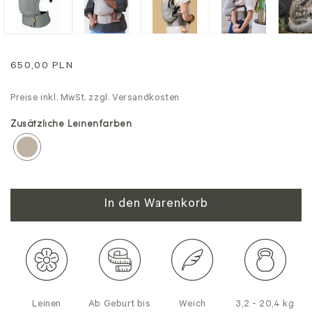
Regulärer
650,00 PLN
Preis
Preise inkl. MwSt. zzgl. Versandkosten
Zusätzliche Leinenfarben
In den Warenkorb
Leinen
Ab Geburt bis
Weich
3,2 - 20,4 kg