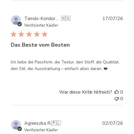
Publ
Tamás-Kondorossy M.
🇭🇺
17/07/26
date
Verifizierter Käufer
Das Beste vom Besten
Ich liebe die Passform, die Textur, den Stoff, die Qualität,
den Stil, die Ausstrahlung – einfach alles daran. ❤️
War diese Kritik hilfreich?
0
0
Publ
Agnieszka R.
🇵🇱
02/07/26
date
Verifizierter Käufer