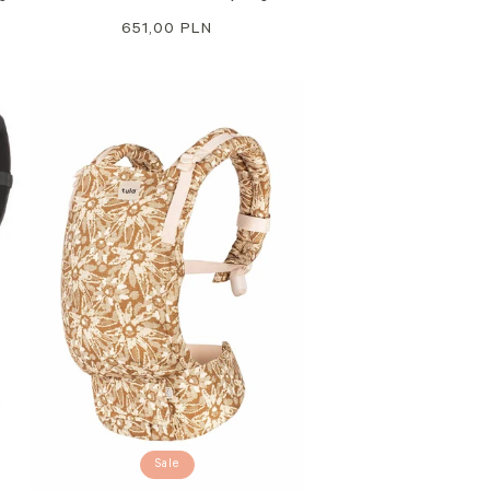
Regulärer
651,00 PLN
Preis
Sale