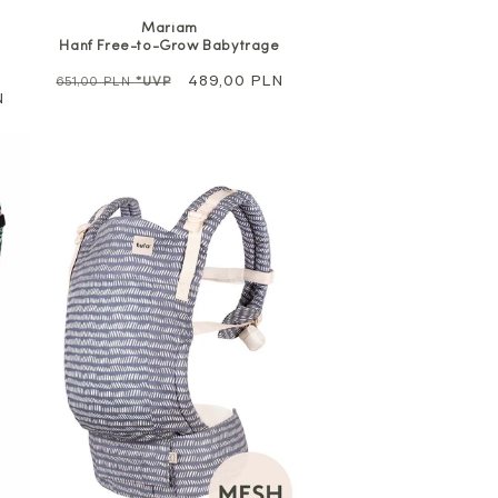
Mariam
Hanf Free-to-Grow Babytrage
Regulärer
Sale
489,00 PLN
651,00 PLN
*UVP
N
Preis