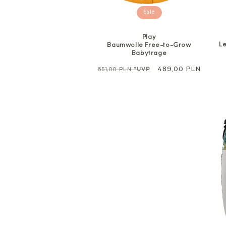
Sale
Play
L
Baumwolle Free-to-Grow
Babytrage
Regulärer
Sale
489,00 PLN
651,00 PLN
*UVP
Preis