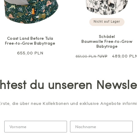
Nicht auf Lager
Schädel
Coast Land Before Tula
Baumwolle Free-to-Grow
Free-to-Grow Babytrage
Babytrage
Regulärer
655,00 PLN
Regulärer
Sale
489,00 PL
651,00 PLN
*UVP
Preis
Preis
test du unseren Newsle
Erste, die über neue Kollektionen und exklusive Angebote informi