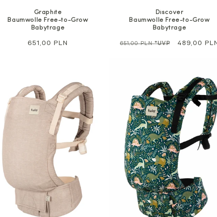
Discover
Graphite
Baumwolle Free-to-Grow
Baumwolle Free-to-Grow
Babytrage
Babytrage
Regulärer
Sale
489,00 PL
Regulärer
651,00 PLN
651,00 PLN
*UVP
Preis
Preis