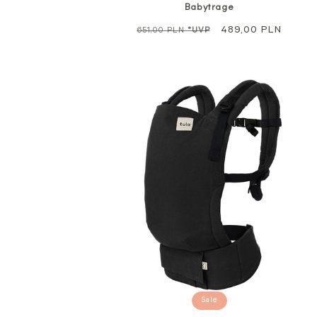
Babytrage
Regulärer
Sale
489,00 PLN
651,00 PLN
*UVP
Preis
Sale