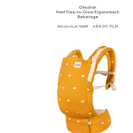
Obsidian
Hanf Free-to-Grow Ergonomisch
Babytrage
Regulärer
Sale
489,00 PLN
651,00 PLN
*UVP
Preis