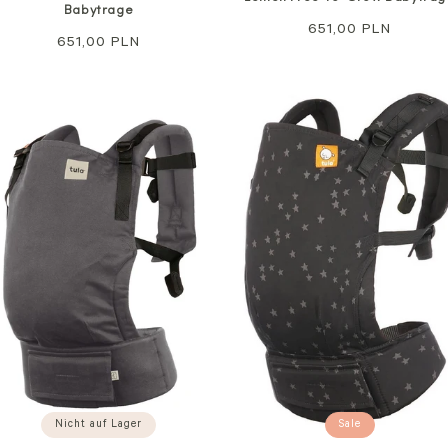
Babytrage
Regulärer
651,00 PLN
Regulärer
651,00 PLN
Preis
Preis
Sale
Nicht auf Lager