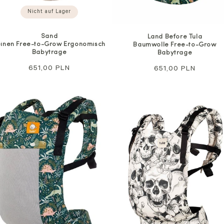
Nicht auf Lager
Sand
Land Before Tula
einen Free-to-Grow Ergonomisch
Baumwolle Free-to-Grow
Babytrage
Babytrage
Regulärer
651,00 PLN
Regulärer
651,00 PLN
Preis
Preis