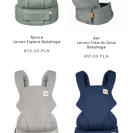
Spruce
Ash
Leinen Explore Babytrage
Leinen Free-to-Grow
Babytrage
Regulärer
870,00 PLN
Regulärer
651,00 PLN
Preis
Preis