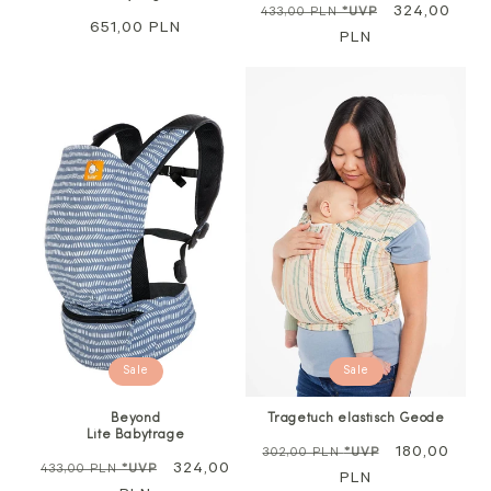
Regulärer
Sale
324,00
433,00 PLN
*UVP
Regulärer
651,00 PLN
Preis
PLN
Preis
Sale
Sale
Beyond
Tragetuch elastisch Geode
Lite Babytrage
Regulärer
Sale
180,00
302,00 PLN
*UVP
Regulärer
Sale
324,00
433,00 PLN
*UVP
Preis
PLN