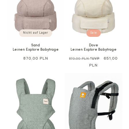
Nicht auf Lager
Sale
Sand
Dove
Leinen Explore Babytrage
Leinen Explore Babytrage
Regulärer
870,00 PLN
Regulärer
Sale
651,00
870,00 PLN
*UVP
Preis
Preis
PLN