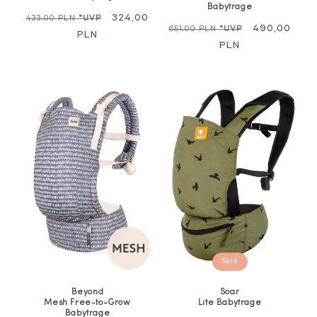
Babytrage
Regulärer
Sale
324,00
433,00 PLN
*UVP
Regulärer
Sale
490,00
651,00 PLN
*UVP
Preis
PLN
Preis
PLN
Sale
Beyond
Soar
Mesh Free-to-Grow
Lite Babytrage
Babytrage