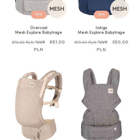
Sale
Sale
Overcast
Indigo
Mesh Explore Babytrage
Mesh Explore Babytrage
Regulärer
Sale
651,00
Regulärer
Sale
350,00
870,00 PLN
*UVP
870,00 PLN
*UVP
Preis
PLN
Preis
PLN