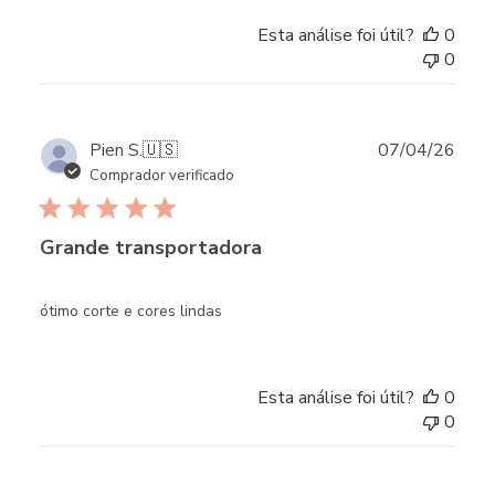
Esta análise foi útil?
0
0
Publ
Pien S.
🇺🇸
07/04/26
date
Comprador verificado
Grande transportadora
ótimo corte e cores lindas
Esta análise foi útil?
0
0