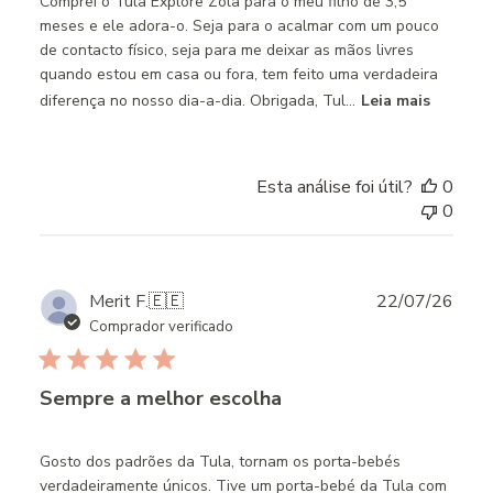
Comprei o Tula Explore Zola para o meu filho de 3,5
meses e ele adora-o. Seja para o acalmar com um pouco
de contacto físico, seja para me deixar as mãos livres
quando estou em casa ou fora, tem feito uma verdadeira
diferença no nosso dia-a-dia. Obrigada, Tul...
Leia mais
Esta análise foi útil?
0
0
Publ
Merit F.
🇪🇪
22/07/26
date
Comprador verificado
Sempre a melhor escolha
Gosto dos padrões da Tula, tornam os porta-bebés
verdadeiramente únicos. Tive um porta-bebé da Tula com