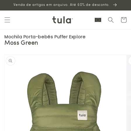
Venda de artigos em arquivo. Até 60% de desconto.
para o
conteúdo
Carrinh
Mochila Porta-bebés Puffer Explore
Moss Green
Saltar para
a
informação
sobre o
produto