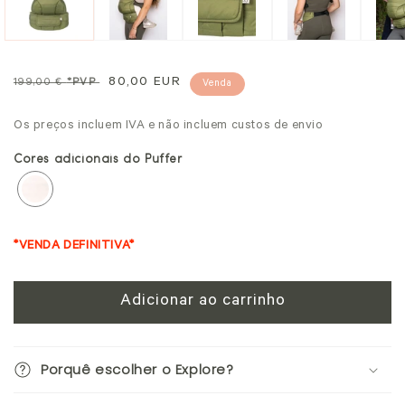
modal
mo
Preço
Preço
80,00 EUR
199,00 €
*PVP
Venda
normal
promocional
Os preços incluem IVA e não incluem custos de envio
Cores adicionais do Puffer
*VENDA DEFINITIVA*
Adicionar ao carrinho
Porquê escolher o Explore?