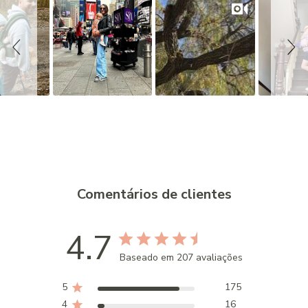
i
d
e
s
h
o
w
Comentários de clientes
4.7
Baseado em 207 avaliações
5
175
4
16