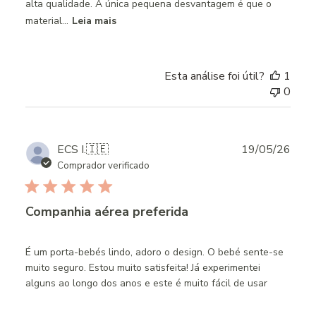
alta qualidade. A única pequena desvantagem é que o
material...
Leia mais
Esta análise foi útil?
1
0
Publ
ECS I.
🇮🇪
19/05/26
date
Comprador verificado
Companhia aérea preferida
É um porta-bebés lindo, adoro o design. O bebé sente-se
muito seguro. Estou muito satisfeita! Já experimentei
alguns ao longo dos anos e este é muito fácil de usar