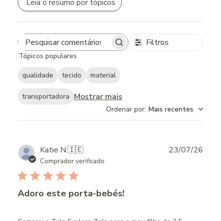
Leia o resumo por tópicos
Filtros
Search
Tópicos populares
reviews
qualidade
tecido
material
Mostrar mais
transportadora
Ordenar por
:
Mais recentes
Publ
Katie N.
🇮🇪
23/07/26
date
Comprador verificado
Adoro este porta-bebés!