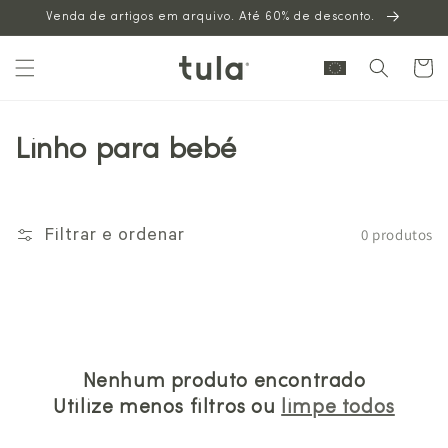
Venda de artigos em arquivo. Até 60% de desconto.
para o
conteúdo
Carrinh
Linho para bebé
0 produtos
Filtrar e ordenar
Nenhum produto encontrado
Utilize menos filtros ou
limpe todos