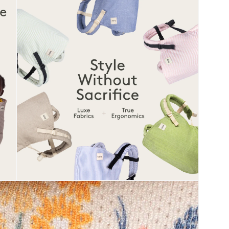
Abra
o
media
7
no
modal
Abra
o
media
9
no
modal