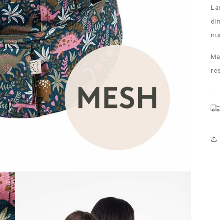
La
di
nu
Ma
re