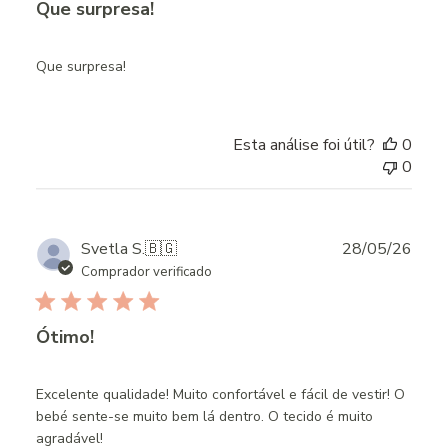
Que surpresa!
Que surpresa!
Esta análise foi útil?
0
0
Publ
Svetla S.
🇧🇬
28/05/26
date
Comprador verificado
Ótimo!
Excelente qualidade! Muito confortável e fácil de vestir! O
bebé sente-se muito bem lá dentro. O tecido é muito
agradável!