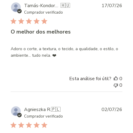
Publ
Tamás-Kondorossy M.
🇭🇺
17/07/26
date
Comprador verificado
O melhor dos melhores
Adoro o corte, a textura, o tecido, a qualidade, o estilo, o
ambiente… tudo nela. ❤️
Esta análise foi útil?
0
0
Publ
Agnieszka R.
🇵🇱
02/07/26
date
Comprador verificado