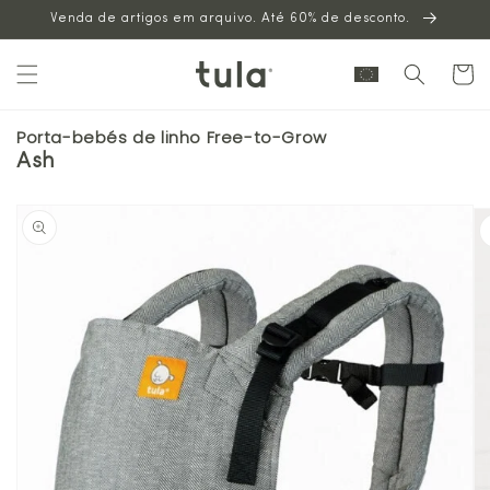
Venda de artigos em arquivo. Até 60% de desconto.
para o
conteúdo
Carrinh
Porta-bebés de linho Free-to-Grow
Ash
Saltar para
a
informação
sobre o
produto