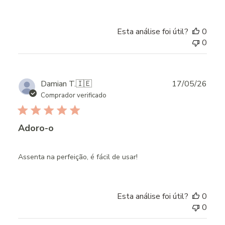
Esta análise foi útil?
0
0
Publ
Damian T.
🇮🇪
17/05/26
date
Comprador verificado
Adoro-o
Assenta na perfeição, é fácil de usar!
Esta análise foi útil?
0
0