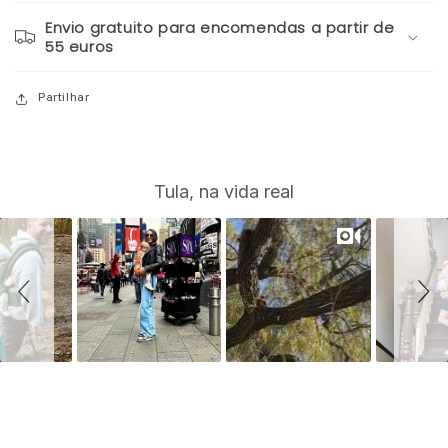
Envio gratuito para encomendas a partir de
55 euros
Partilhar
S
Slide
Tula, na vida real
controls
l
i
d
e
s
h
o
w