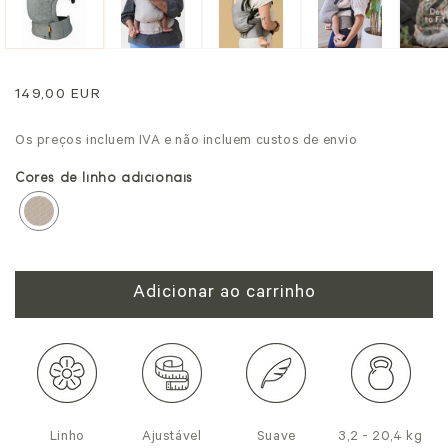
mo
modal
Preço
149,00 EUR
normal
Os preços incluem IVA e não incluem custos de envio
Cores de linho adicionais
Adicionar ao carrinho
Linho
Ajustável
Suave
3,2 - 20,4 kg