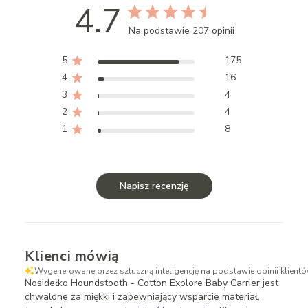
4.7
Na podstawie 207 opinii
5
175
4
16
3
4
2
4
1
8
Napisz recenzję
Klienci mówią
Wygenerowane przez sztuczną inteligencję na podstawie opinii klientó
Nosidełko Houndstooth - Cotton Explore Baby Carrier jest
chwalone za miękki i zapewniający wsparcie materiał,