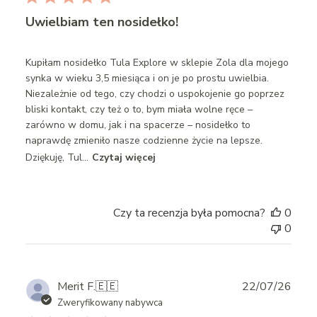
Uwielbiam ten nosidełko!
Kupiłam nosidełko Tula Explore w sklepie Zola dla mojego
synka w wieku 3,5 miesiąca i on je po prostu uwielbia.
Niezależnie od tego, czy chodzi o uspokojenie go poprzez
bliski kontakt, czy też o to, bym miała wolne ręce –
zarówno w domu, jak i na spacerze – nosidełko to
naprawdę zmieniło nasze codzienne życie na lepsze.
Dziękuję, Tul...
Czytaj więcej
Czy ta recenzja była pomocna?
0
0
Publ
Merit F.
🇪🇪
22/07/26
date
Zweryfikowany nabywca