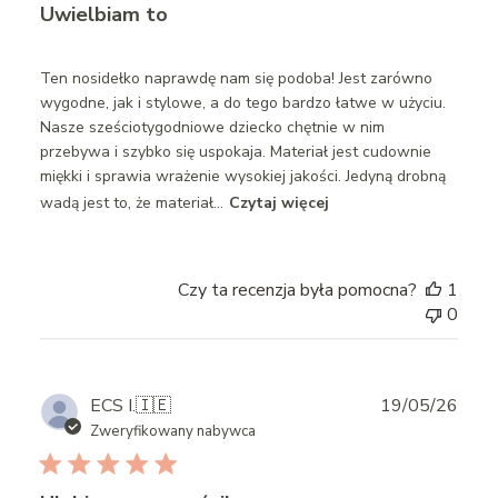
Uwielbiam to
Ten nosidełko naprawdę nam się podoba! Jest zarówno
wygodne, jak i stylowe, a do tego bardzo łatwe w użyciu.
Nasze sześciotygodniowe dziecko chętnie w nim
przebywa i szybko się uspokaja. Materiał jest cudownie
miękki i sprawia wrażenie wysokiej jakości. Jedyną drobną
wadą jest to, że materiał...
Czytaj więcej
Czy ta recenzja była pomocna?
1
0
Publ
ECS I.
🇮🇪
19/05/26
date
Zweryfikowany nabywca