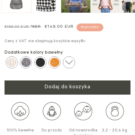
modalnym
mo
Cena
Cena
€149,00 EUR
€199,00 EUR
*RRP
Wyprzedaż
regularna
sprzedaży
Ceny z VAT nie obejmują kosztów wysyłki
Dodatkowe kolory bawełny
Dodaj do koszyka
100% bawełna
Do przodu
Od noworodka
3,2 - 20,4 kg