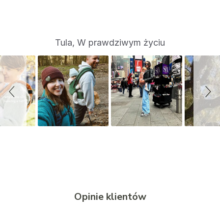
S
Slide
Tula, W prawdziwym życiu
controls
l
i
d
e
s
h
o
w
Opinie klientów