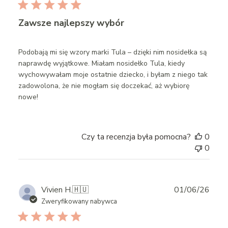
Zawsze najlepszy wybór
Podobają mi się wzory marki Tula – dzięki nim nosidełka są
naprawdę wyjątkowe. Miałam nosidełko Tula, kiedy
wychowywałam moje ostatnie dziecko, i byłam z niego tak
zadowolona, że nie mogłam się doczekać, aż wybiorę
nowe!
Czy ta recenzja była pomocna?
0
0
Publ
Vivien H.
🇭🇺
01/06/26
date
Zweryfikowany nabywca