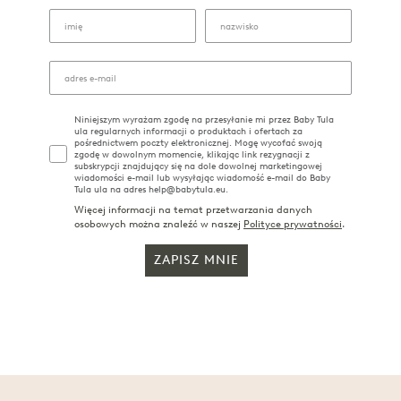
Niniejszym wyrażam zgodę na przesyłanie mi przez Baby Tula
ula regularnych informacji o produktach i ofertach za
pośrednictwem poczty elektronicznej. Mogę wycofać swoją
zgodę w dowolnym momencie, klikając link rezygnacji z
subskrypcji znajdujący się na dole dowolnej marketingowej
wiadomości e-mail lub wysyłając wiadomość e-mail do Baby
Tula ula na adres help@babytula.eu.
Więcej informacji na temat przetwarzania danych
osobowych można znaleźć w naszej
Polityce prywatności
.
ZAPISZ MNIE