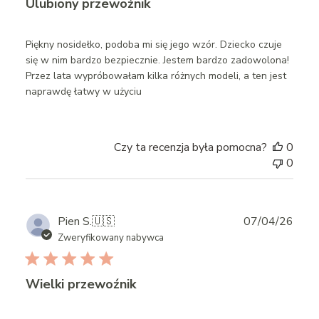
Ulubiony przewoźnik
Piękny nosidełko, podoba mi się jego wzór. Dziecko czuje
się w nim bardzo bezpiecznie. Jestem bardzo zadowolona!
Przez lata wypróbowałam kilka różnych modeli, a ten jest
naprawdę łatwy w użyciu
Czy ta recenzja była pomocna?
0
0
Publ
Pien S.
🇺🇸
07/04/26
date
Zweryfikowany nabywca
Wielki przewoźnik