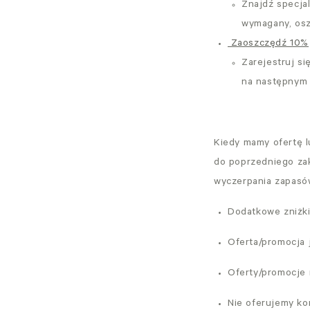
Znajdź specjal
wymagany, osz
Zaoszczędź 10%
Zarejestruj si
na następnym 
Kiedy mamy ofertę l
do poprzedniego zak
wyczerpania zapasów
Dodatkowe zniżki
Oferta/promocja 
Oferty/promocje
Nie oferujemy ko