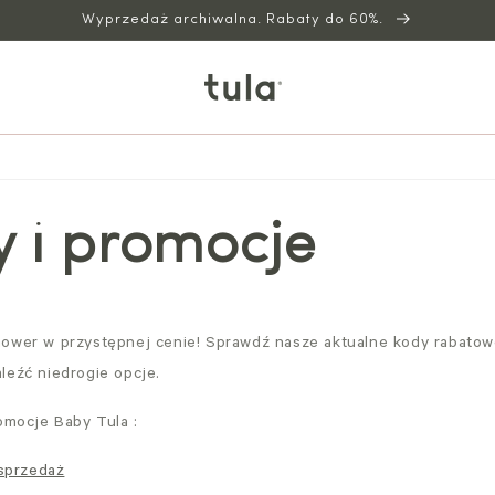
Wyprzedaż archiwalna. Rabaty do 60%.
y i promocje
ower w przystępnej cenie! Sprawdź nasze aktualne kody rabatow
leźć niedrogie opcje.
romocje Baby Tula
:
sprzedaż