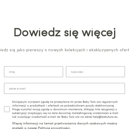
Dowiedz się więcej
edz się jako pierwszy o nowych kolekcjach i ekskluzywnych ofer
Niniejszym wyrażam zgodę na przesyłanie mi przez Baby Tula ula regularnych
informacji o produktach i ofertach za pośrednictwem poczty elektronicznej.
Mogę wycofać swoją zgodę w dowolnym momencie, klikając link rezygnacji z
subskrypcji znajdujący się na dole dowolnej marketingowej wiadomości e-mail
lub wysyłając wiadomość e-mail do Baby Tula ula na adres help@babytula.eu.
Więcej informacji na temat przetwarzania danych osobowych można
znaleźć w naszej
Polityce prywatności
.