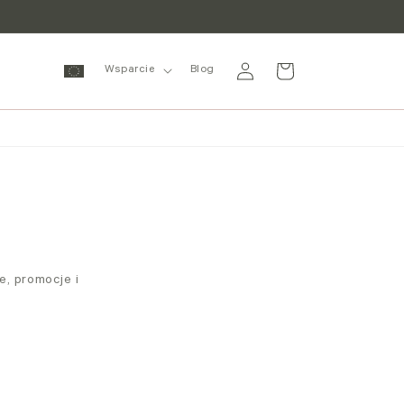
Zaloguj
Wózek
Wsparcie
Blog
się
e, promocje i