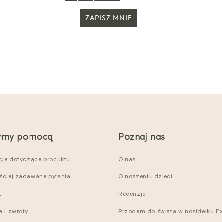
ZAPISZ MNIE
ymy pomocą
Poznaj nas
kcje dotyczące produktu
O nas
ściej zadawane pytania
O noszeniu dzieci
t
Recenzje
a i zwroty
Przodem do świata w nosidełku Ex