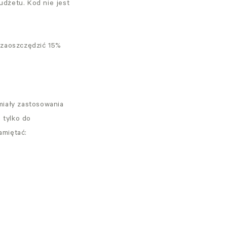
udżetu. Kod nie jest
y zaoszczędzić 15%
miały zastosowania
 tylko do
amiętać: