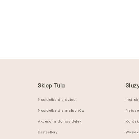
Sklep Tula
Służ
Nosidełka dla dzieci
Instru
Nosidełka dla maluchów
Najczę
Akcesoria do nosidełek
Kontak
Bestsellery
Wysyłk