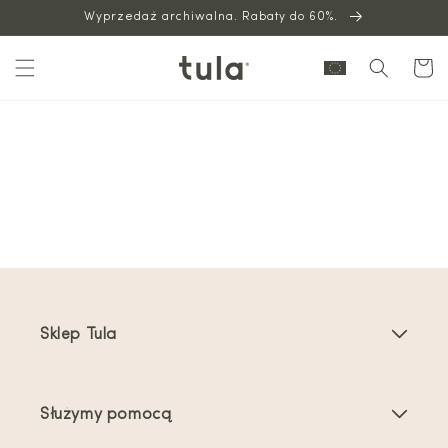
Wyprzedaż archiwalna. Rabaty do 60%.
do
treści
Wózek
Sklep Tula
Nosidełka dla dzieci
Służymy pomocą
Nosidełka dla maluchów