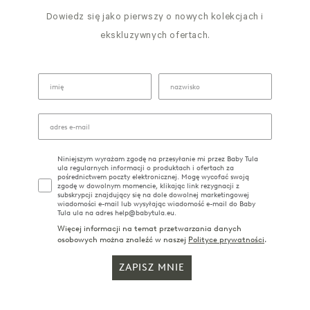
Dowiedz się jako pierwszy o nowych kolekcjach i
ekskluzywnych ofertach.
Niniejszym wyrażam zgodę na przesyłanie mi przez Baby Tula
ula regularnych informacji o produktach i ofertach za
pośrednictwem poczty elektronicznej. Mogę wycofać swoją
zgodę w dowolnym momencie, klikając link rezygnacji z
subskrypcji znajdujący się na dole dowolnej marketingowej
wiadomości e-mail lub wysyłając wiadomość e-mail do Baby
Tula ula na adres help@babytula.eu.
Więcej informacji na temat przetwarzania danych
osobowych można znaleźć w naszej
Polityce prywatności
.
ZAPISZ MNIE