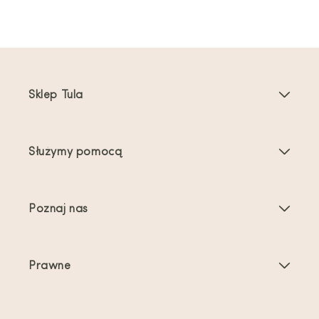
Sklep Tula
Nosidełka dla dzieci
Służymy pomocą
Nosidełka dla maluchów
Instrukcje dotyczące produktu
Akcesoria do nosidełek
Poznaj nas
Najczęściej zadawane pytania
Bestsellery
O nas
Kontakt
Oferty i promocje
Prawne
O noszeniu dzieci
Wysyłka i zwroty
Warunki świadczenia usług
Recenzje
Pielęgnacja produktu