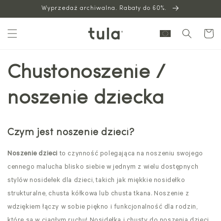
Wyprzedaż archiwalna. Rabaty do 60%.
do
treści
Wózek
Chustonoszenie /
noszenie dziecka
Czym jest noszenie dzieci?
Noszenie dzieci
to czynność polegająca na noszeniu swojego
cennego malucha blisko siebie w jednym z wielu dostępnych
stylów nosidełek dla dzieci, takich jak miękkie nosidełko
strukturalne, chusta kółkowa lub chusta tkana. Noszenie z
wdziękiem łączy w sobie piękno i funkcjonalność dla rodzin,
które są w ciągłym ruchu! Nosidełka i chusty do noszenia dzieci,