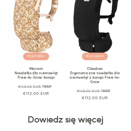
Wyprzedaż
Wyprzedaż
Mariam
Obsidian
Nosidełko dla niemowląt
Ergonomiczne nosidełko dla
Free-to-Grow konopi
niemowląt z konopi Free-to-
Grow
Cena
Cena
€149,00 EUR
*RRP
Cena
Cena
€149,00 EUR
*RRP
regularna
€112,00 EUR
sprzedaży
regularna
€112,00 EUR
sprzeda
Dowiedz się więcej