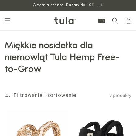
Ostatnia szansa. Rabaty do 40%.
do
treści
Wózek
Miękkie nosidełko dla
niemowląt Tula Hemp Free-
to-Grow
2 produkty
Filtrowanie i sortowanie