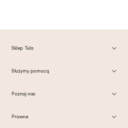
Sklep Tula
Nosidełka dla dzieci
Służymy pomocą
Nosidełka dla maluchów
Instrukcje dotyczące produktu
Akcesoria do nosidełek
Poznaj nas
Najczęściej zadawane pytania
Bestsellery
O nas
Kontakt
Oferty i promocje
Prawne
O noszeniu dzieci
Wysyłka i zwroty