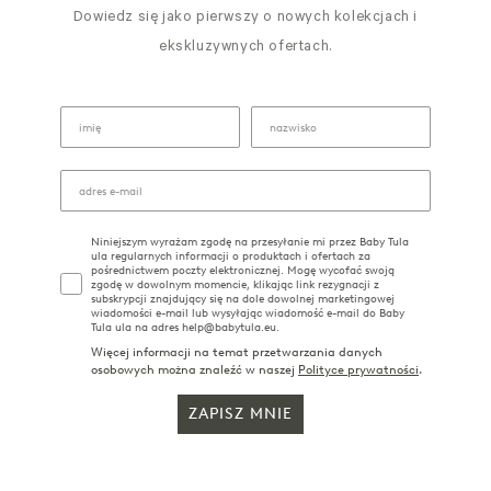
Dowiedz się jako pierwszy o nowych kolekcjach i
ekskluzywnych ofertach.
Niniejszym wyrażam zgodę na przesyłanie mi przez Baby Tula
ula regularnych informacji o produktach i ofertach za
pośrednictwem poczty elektronicznej. Mogę wycofać swoją
zgodę w dowolnym momencie, klikając link rezygnacji z
subskrypcji znajdujący się na dole dowolnej marketingowej
wiadomości e-mail lub wysyłając wiadomość e-mail do Baby
Tula ula na adres help@babytula.eu.
Więcej informacji na temat przetwarzania danych
osobowych można znaleźć w naszej
Polityce prywatności
.
ZAPISZ MNIE