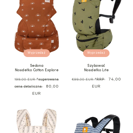
Wyprzedaż
Wyprzedaż
Sedona
Szybować
Nosidełko Cotton Explore
Nosidełko Lite
Cena
Cena
Cena
74,00
199,00 EUR
*sugerowana
€99,00 EUR
*RRP
standardowa
Cena
80,00
regularna
EUR
sprzedaży
cena detaliczna
EUR
promocyjna