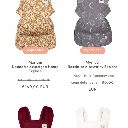
Wyprzedaż
Wyprzedaż
Mariam
Mystical
Nosidełko dziecięce Hemp
Nosidełko z bawełny Explore
Explore
Cena
199,00 EUR
*sugerowana
Cena
Cena
€199,00 EUR
*RRP
standardowa
Cena
80,00
cena detaliczna
regularna
€149,00 EUR
sprzedaży
EUR
promocyjna