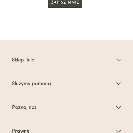
ZAPISZ MNIE
Sklep Tula
Nosidełka dla dzieci
Służymy pomocą
Nosidełka dla maluchów
Instrukcje dotyczące produktu
Akcesoria do nosidełek
Poznaj nas
Najczęściej zadawane pytania
Bestsellery
O nas
Kontakt
Oferty i promocje
Prawne