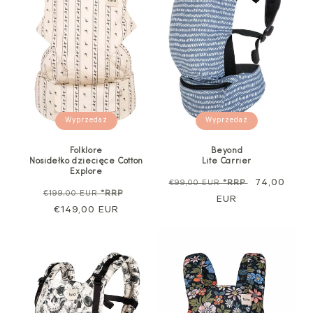
Wyprzedaż
Wyprzedaż
Folklore
Beyond
Nosidełko dziecięce Cotton
Lite Carrier
Explore
Cena
Cena
74,00
€99,00 EUR
*RRP
Cena
Cena
€199,00 EUR
*RRP
regularna
EUR
sprzedaży
regularna
€149,00 EUR
sprzedaży