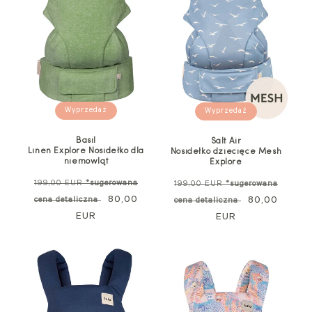
Wyprzedaż
Wyprzedaż
Basil
Salt Air
Linen Explore Nosidełko dla
Nosidełko dziecięce Mesh
niemowląt
Explore
Cena
Cena
199,00 EUR
*sugerowana
199,00 EUR
*sugerowana
standardowa
Cena
80,00
standardowa
Cena
80,00
cena detaliczna
cena detaliczna
EUR
promocyjna
EUR
promocyjna