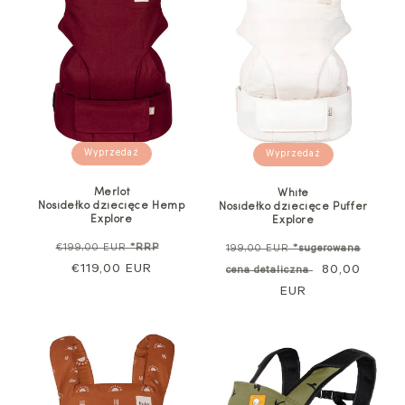
Wyprzedaż
Wyprzedaż
Merlot
White
Nosidełko dziecięce Hemp
Nosidełko dziecięce Puffer
Explore
Explore
Cena
Cena
Cena
€199,00 EUR
*RRP
199,00 EUR
*sugerowana
regularna
€119,00 EUR
sprzedaży
standardowa
Cena
80,00
cena detaliczna
EUR
promocyjna