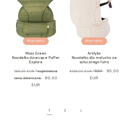
Wyprzedaż
Wyprzedaż
Arktyka
Moss Green
Nosidełko dla malucha ze
Nosidełko dziecięce Puffer
sztucznego futra
Explore
Cena
Cena
95,00
Cena
€159,00 EUR
*RRP
199,00 EUR
*sugerowana
regularna
EUR
sprzedaży
standardowa
Cena
80,00
cena detaliczna
EUR
promocyjna
1
2