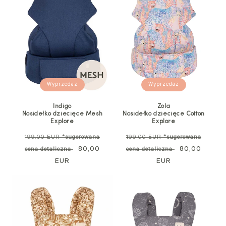
Wyprzedaż
Wyprzedaż
Indigo
Zola
Nosidełko dziecięce Mesh
Nosidełko dziecięce Cotton
Explore
Explore
Cena
Cena
199,00 EUR
*sugerowana
199,00 EUR
*sugerowana
standardowa
Cena
80,00
standardowa
Cena
80,00
cena detaliczna
cena detaliczna
EUR
promocyjna
EUR
promocyjna