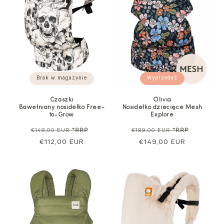
Brak w magazynie
Wyprzedaż
Czaszki
Olivia
Bawełniany nosidełko Free-
Nosidełko dziecięce Mesh
to-Grow
Explore
Cena
Cena
Cena
Cena
€149,00 EUR
*RRP
€199,00 EUR
*RRP
regularna
€112,00 EUR
sprzedaży
regularna
€149,00 EUR
sprzeda