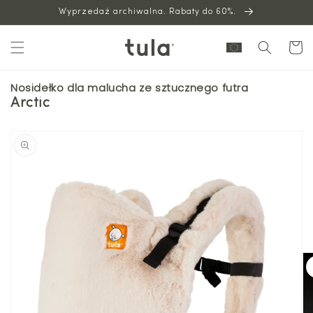
Wyprzedaż archiwalna. Rabaty do 60%.
do
treści
Wózek
Nosidełko dla malucha ze sztucznego futra
Arctic
Przejdź
do
informacji
o
produkcie