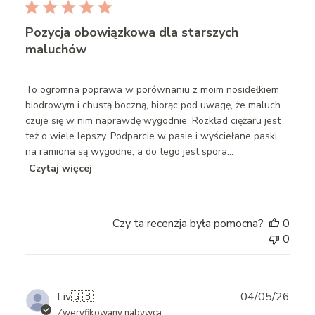
Pozycja obowiązkowa dla starszych
maluchów
To ogromna poprawa w porównaniu z moim nosidełkiem
biodrowym i chustą boczną, biorąc pod uwagę, że maluch
czuje się w nim naprawdę wygodnie. Rozkład ciężaru jest
też o wiele lepszy. Podparcie w pasie i wyściełane paski
na ramiona są wygodne, a do tego jest spora...
Czytaj więcej
Czy ta recenzja była pomocna?
0
0
Publ
Liv
🇬🇧
04/05/26
date
Zweryfikowany nabywca