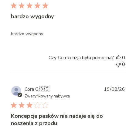
bardzo wygodny
bardzo wygodny
Czy ta recenzja była pomocna?
0
0
Publ
Cora G.
🇩🇪
19/02/26
date
Zweryfikowany nabywca
Koncepcja pasków nie nadaje się do
noszenia z przodu