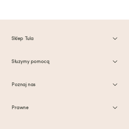
Sklep Tula
Nosidełka dla dzieci
Służymy pomocą
Nosidełka dla maluchów
Instrukcje dotyczące produktu
Akcesoria do nosidełek
Poznaj nas
Najczęściej zadawane pytania
Bestsellery
O nas
Kontakt
Oferty i promocje
Prawne
O noszeniu dzieci
Wysyłka i zwroty
Warunki świadczenia usług
Recenzje
Pielęgnacja produktu