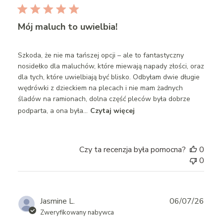
Mój maluch to uwielbia!
Szkoda, że nie ma tańszej opcji – ale to fantastyczny
nosidełko dla maluchów, które miewają napady złości, oraz
dla tych, które uwielbiają być blisko. Odbyłam dwie długie
wędrówki z dzieckiem na plecach i nie mam żadnych
śladów na ramionach, dolna część pleców była dobrze
podparta, a ona była...
Czytaj więcej
Czy ta recenzja była pomocna?
0
0
Publ
Jasmine L.
06/07/26
date
Zweryfikowany nabywca