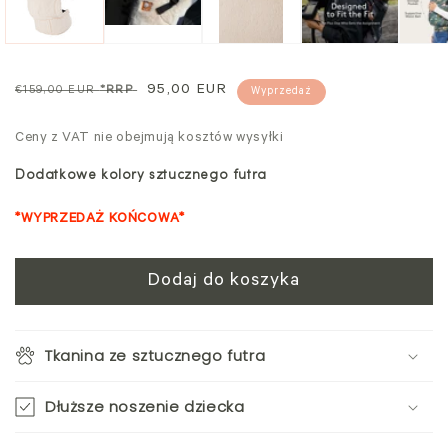
modalnym
Cena
Cena
95,00 EUR
€159,00 EUR
*RRP
Wyprzedaż
regularna
sprzedaży
Ceny z VAT nie obejmują kosztów wysyłki
Dodatkowe kolory sztucznego futra
*WYPRZEDAŻ KOŃCOWA*
Dodaj do koszyka
Tkanina ze sztucznego futra
Dłuższe noszenie dziecka