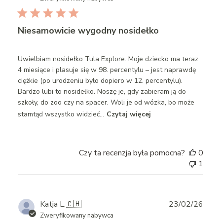
Niesamowicie wygodny nosidełko
Uwielbiam nosidełko Tula Explore. Moje dziecko ma teraz
4 miesiące i plasuje się w 98. percentylu – jest naprawdę
ciężkie (po urodzeniu było dopiero w 12. percentylu).
Bardzo lubi to nosidełko. Noszę je, gdy zabieram ją do
szkoły, do zoo czy na spacer. Woli je od wózka, bo może
stamtąd wszystko widzieć...
Czytaj więcej
Czy ta recenzja była pomocna?
0
1
Publ
Katja L.
🇨🇭
23/02/26
date
Zweryfikowany nabywca