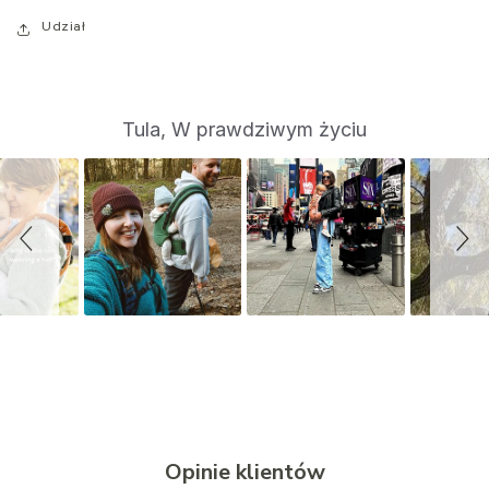
Udział
S
Slide
Tula, W prawdziwym życiu
controls
l
i
d
e
s
h
o
w
Opinie klientów