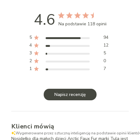
4.6
Na podstawie 118 opinii
5
94
4
12
3
5
2
0
1
7
Napisz recenzję
Klienci mówią
Wygenerowane przez sztuczną inteligencję na podstawie opinii klientó
Nosidełko dla małych dzieci Arctic Faux Fur marki Tula jest