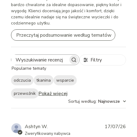
bardzo chwalone za idealne dopasowanie, piękny kolor i
wygodę. Klienci doceniają jego jakość i komfort, dzięki
czemu idealnie nadaje się na świąteczne wycieczki i do
codziennego użytku.
Przeczytaj podsumowanie według tematów
Filtry
Search
Popularne tematy
reviews
odczucia
tkanina
wsparcie
Pokaż więcej
przewoźnik
Sortuj według
:
Najnowsze
Publ
Ashtyn W.
17/07/26
date
Zweryfikowany nabywca