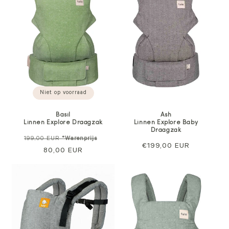
Niet op voorraad
Basil
Ash
Linnen Explore Draagzak
Linnen Explore Baby
Draagzak
Normale
Verkoopprijs
199,00 EUR
*Warenprijs
Normale
€199,00 EUR
prijs
80,00 EUR
prijs