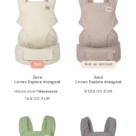
Sale
Niet op voorraad
Dove
Sand
Linnen Explore draagzak
Linnen Explore draagzak
Normale
Verkoopprijs
Normale
€199,00 EUR
199,00 EUR
*Warenprijs
prijs
149,00 EUR
prijs