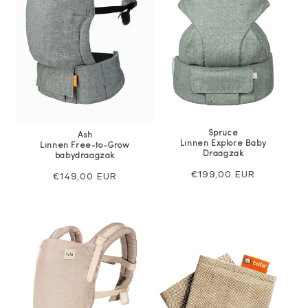
Spruce
Ash
Linnen Explore Baby
Linnen Free-to-Grow
Draagzak
babydraagzak
Normale
€199,00 EUR
Normale
€149,00 EUR
prijs
prijs