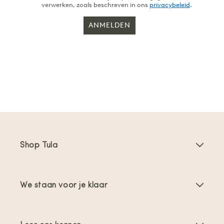
verwerken, zoals beschreven in ons
privacybeleid
.
ANMELDEN
Shop Tula
Draagzakken
We staan voor je klaar
Toddler Draagzakken
Gebruiksaanwijzingen
Draagzak Accessoires