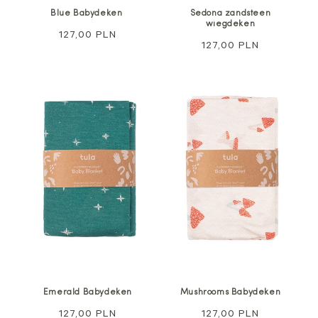
Blue Babydeken
Sedona zandsteen
wiegdeken
Normale
127,00 PLN
Normale
127,00 PLN
prijs
prijs
Emerald Babydeken
Mushrooms Babydeken
Normale
127,00 PLN
Normale
127,00 PLN