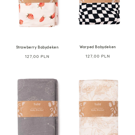
Warped Babydeken
Strawberry Babydeken
Normale
127,00 PLN
Normale
127,00 PLN
prijs
prijs