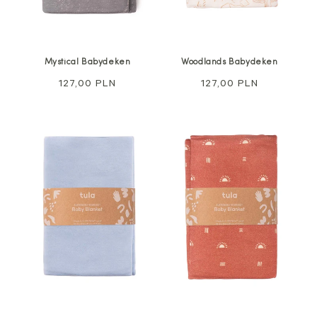
Mystical Babydeken
Woodlands Babydeken
Normale
127,00 PLN
Normale
127,00 PLN
prijs
prijs