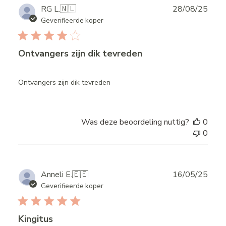
Publ
RG L.
🇳🇱
28/08/25
date
Geverifieerde koper
Ontvangers zijn dik tevreden
Ontvangers zijn dik tevreden
Was deze beoordeling nuttig?
0
0
Publ
Anneli E.
🇪🇪
16/05/25
date
Geverifieerde koper
Kingitus