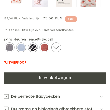
Normale
Aanbiedingsprijs
75,00 PLN
127,00 PLN
*adviesprijs
Sale
prijs
Prijzen incl. btw zijn exclusief verzendkosten
Extra kleuren Tencel™ Lyocell
*UITVERKOOP
In winkelwagen
De perfecte Babydecken
Duurzame en biologisch afbreekbare stof