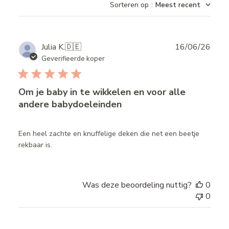
Sorteren op
:
Meest recent
reviews
Publ
Julia K.
🇩🇪
16/06/26
date
Geverifieerde koper
Om je baby in te wikkelen en voor alle
andere babydoeleinden
Een heel zachte en knuffelige deken die net een beetje
rekbaar is.
Was deze beoordeling nuttig?
0
0