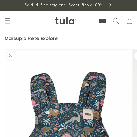
Vai al
Saldi di fine stagione. Sconti fino al 60%.
contenuto
Carrello
Marsupio Rete Explore
Vai alle
informazioni
sul prodotto