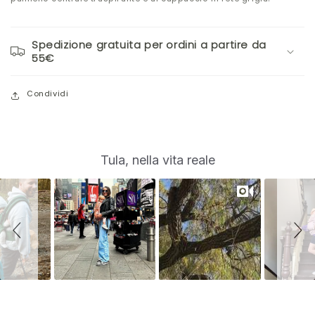
Spedizione gratuita per ordini a partire da
55€
Condividi
S
Slide
Tula, nella vita reale
controls
l
i
d
e
s
h
o
w