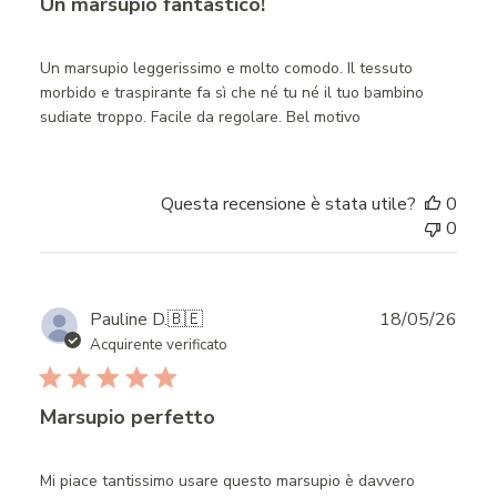
Un marsupio fantastico!
Un marsupio leggerissimo e molto comodo. Il tessuto
morbido e traspirante fa sì che né tu né il tuo bambino
sudiate troppo. Facile da regolare. Bel motivo
Questa recensione è stata utile?
0
0
Publ
Pauline D.
🇧🇪
18/05/26
date
Acquirente verificato
Marsupio perfetto
Mi piace tantissimo usare questo marsupio è davvero