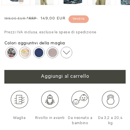
Prezzo
Prezzo
149,00 EUR
199,00 EUR
*RRP
Vendita
normale
di
Prezzi IVA inclusa, escluse le spese di spedizione
vendita
Colori aggiuntivi della maglia
Aggiungi al carrello
Maglia
Rivolto in avanti
Da neonato a
Da 3,2 a 20,4
bambino
kg