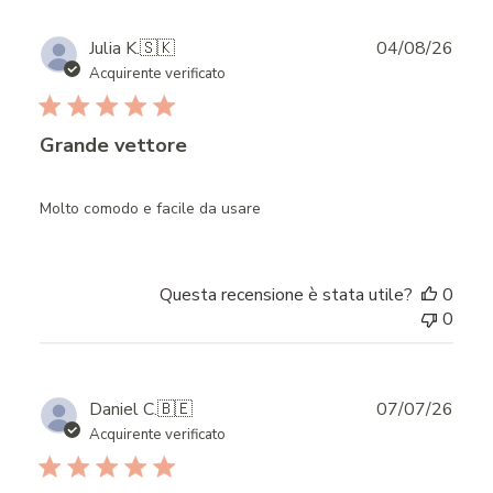
Publ
Julia K.
🇸🇰
04/08/26
date
Acquirente verificato
Grande vettore
Molto comodo e facile da usare
Questa recensione è stata utile?
0
0
Publ
Daniel C.
🇧🇪
07/07/26
date
Acquirente verificato