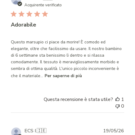
date
Acquirente verificato
Adorabile
Questo marsupio ci piace da morire! È comodo ed
elegante, oltre che facilissimo da usare. Il nostro bambino
di 6 settimane sta benissimo lì dentro e si rilassa
comodamente. Il tessuto è meravigliosamente morbido e
sembra di ottima qualità. L'unico piccolo inconveniente è
che il materiale...
Per saperne di più
Questa recensione è stata utile?
1
0
Publ
ECS I.
🇮🇪
19/05/26