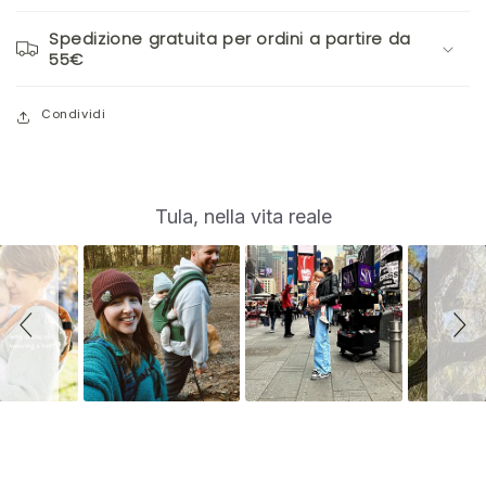
Spedizione gratuita per ordini a partire da
55€
Condividi
S
Slide
Tula, nella vita reale
controls
l
i
d
e
s
h
o
w