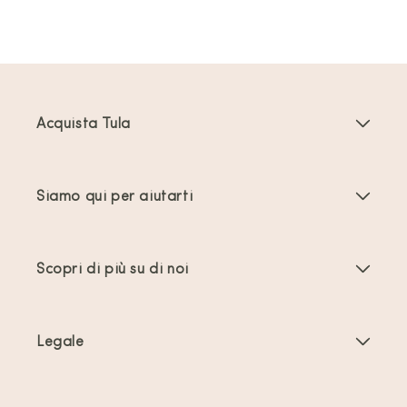
Acquista Tula
Marsupi Neonati
Siamo qui per aiutarti
Marsupi Toddler
Istruzioni del prodotto
Accessori per marsupi
Scopri di più su di noi
Domande frequenti
Più venduti
Chi siamo
Contattaci
Offerte e promozioni
Legale
A proposito di Babywearing
Spedizione e resi
Termini e condizioni generali
Recensioni