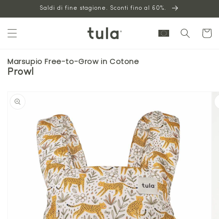
Vai al
Saldi di fine stagione. Sconti fino al 60%.
contenuto
Carrello
Marsupio Free-to-Grow in Cotone
Prowl
Vai alle
informazioni
sul prodotto