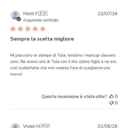
Publ
Merit F.
🇪🇪
22/07/26
date
Acquirente verificato
Sempre la scelta migliore
Mi piacciono le stampe di Tula, rendono i marsupi davvero
unici. Ne avevo uno di Tula con il mio ultimo figlio e ne ero
così soddisfatta che non vedevo l'ora di sceglierne uno
nuovo!
Questa recensione è stata utile?
0
0
Publ
Vivien H.
🇭🇺
01/06/26