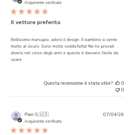
date
Acquirente verificato
Il vettore preferito
Bellissimo marsupio, adoro il design. Il bambino si sente
molto al sicuro. Sono molto soddisfatta! Ne ho provati
diversi nel corso degli anni e questo è davvero facile da
usare
Questa recensione è stata utile?
0
0
Publ
Pien S.
🇺🇸
07/04/26
date
Acquirente verificato