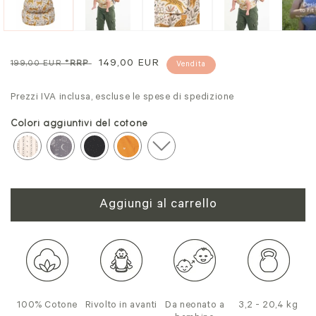
modale
mo
Prezzo
Prezzo
149,00 EUR
199,00 EUR
*RRP
Vendita
normale
di
Prezzi IVA inclusa, escluse le spese di spedizione
vendita
Colori aggiuntivi del cotone
Aggiungi al carrello
100% Cotone
Rivolto in avanti
Da neonato a
3,2 - 20,4 kg