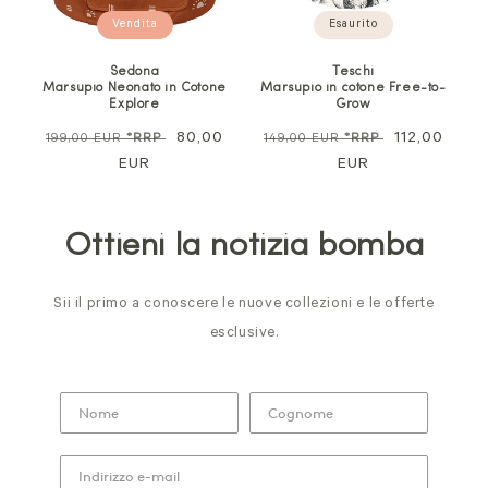
Vendita
Esaurito
Sedona
Teschi
Marsupio Neonato in Cotone
Marsupio in cotone Free-to-
Explore
Grow
Prezzo
Prezzo
80,00
Prezzo
Prezzo
112,00
199,00 EUR
*RRP
149,00 EUR
*RRP
normale
EUR
di
normale
EUR
di
vendita
vendita
Ottieni la notizia bomba
Sii il primo a conoscere le nuove collezioni e le offerte
esclusive.