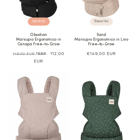
Esaurito
Vendita
Sand
Obsidian
Marsupio Ergonomico in Lino
Marsupio Ergonomico in
Free-to-Grow
Canapa Free-to-Grow
Prezzo
€149,00 EUR
Prezzo
Prezzo
112,00
149,00 EUR
*RRP
normale
normale
EUR
di
vendita