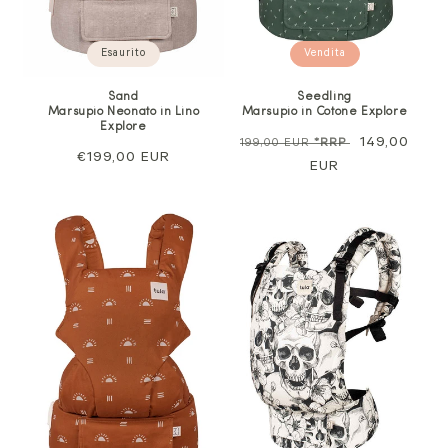
Esaurito
Vendita
Sand
Seedling
Marsupio Neonato in Lino
Marsupio in Cotone Explore
Explore
Prezzo
Prezzo
149,00
199,00 EUR
*RRP
Prezzo
€199,00 EUR
normale
EUR
di
normale
vendita