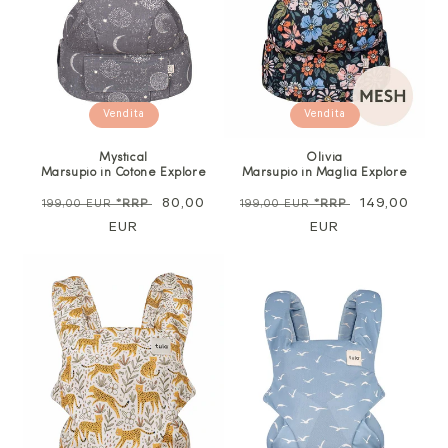
Vendita
Vendita
Mystical
Olivia
Marsupio in Cotone Explore
Marsupio in Maglia Explore
Prezzo
Prezzo
80,00
Prezzo
Prezzo
149,00
199,00 EUR
*RRP
199,00 EUR
*RRP
normale
EUR
di
normale
EUR
di
vendita
vendita