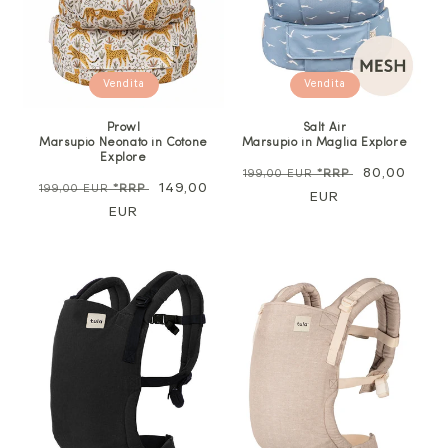
Vendita
Vendita
Prowl
Salt Air
Marsupio Neonato in Cotone
Marsupio in Maglia Explore
Explore
Prezzo
Prezzo
80,00
199,00 EUR
*RRP
Prezzo
Prezzo
149,00
199,00 EUR
*RRP
normale
EUR
di
normale
EUR
di
vendita
vendita