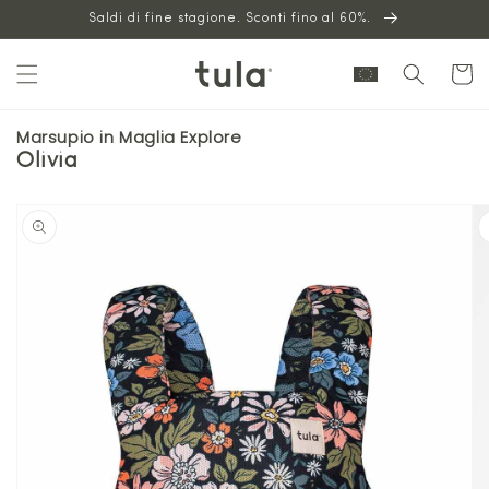
Vai al
Saldi di fine stagione. Sconti fino al 60%.
contenuto
Carrello
Marsupio in Maglia Explore
Olivia
Vai alle
informazioni
sul prodotto