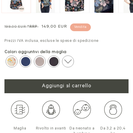
modale
mo
Prezzo
Prezzo
149,00 EUR
199,00 EUR
*RRP
Vendita
normale
di
Prezzi IVA inclusa, escluse le spese di spedizione
vendita
Colori aggiuntivi della maglia
Aggiungi al carrello
Maglia
Rivolto in avanti
Da neonato a
Da 3,2 a 20,4