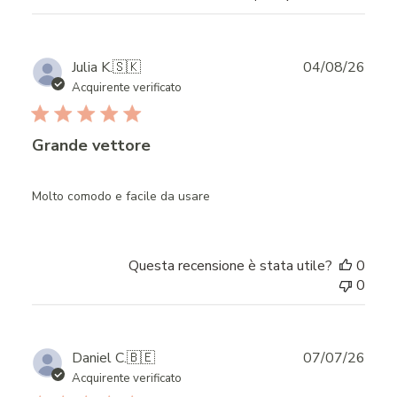
Publ
Julia K.
🇸🇰
04/08/26
date
Acquirente verificato
Grande vettore
Molto comodo e facile da usare
Questa recensione è stata utile?
0
0
Publ
Daniel C.
🇧🇪
07/07/26
date
Acquirente verificato