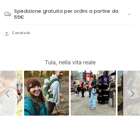
Spedizione gratuita per ordini a partire da
55€
Condividi
S
Slide
Tula, nella vita reale
controls
l
i
d
e
s
h
o
w