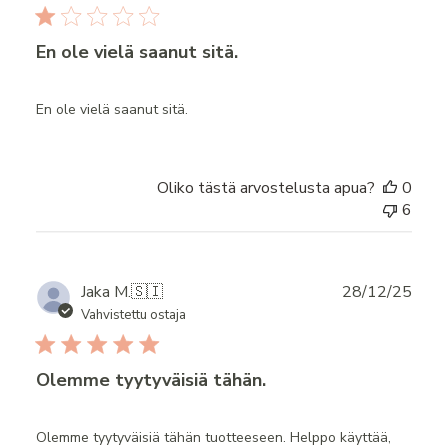
En ole vielä saanut sitä.
En ole vielä saanut sitä.
Oliko tästä arvostelusta apua?
0
6
Publ
Jaka M.
🇸🇮
28/12/25
date
Vahvistettu ostaja
Olemme tyytyväisiä tähän.
Olemme tyytyväisiä tähän tuotteeseen. Helppo käyttää,