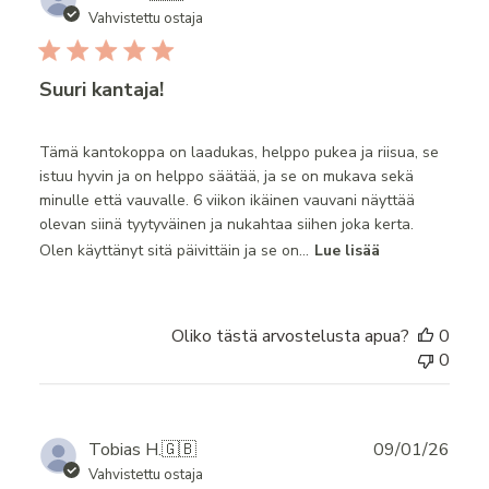
date
Vahvistettu ostaja
Suuri kantaja!
Tämä kantokoppa on laadukas, helppo pukea ja riisua, se
istuu hyvin ja on helppo säätää, ja se on mukava sekä
minulle että vauvalle. 6 viikon ikäinen vauvani näyttää
olevan siinä tyytyväinen ja nukahtaa siihen joka kerta.
Olen käyttänyt sitä päivittäin ja se on...
Lue lisää
Oliko tästä arvostelusta apua?
0
0
Publ
Tobias H.
🇬🇧
09/01/26
date
Vahvistettu ostaja