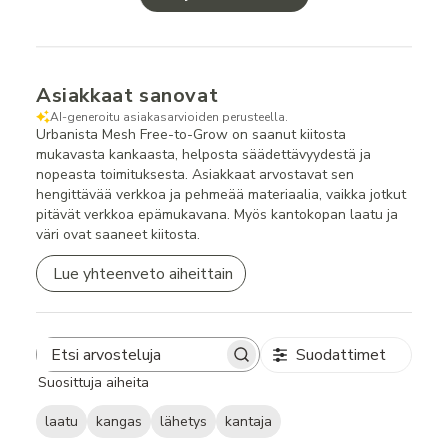
Asiakkaat sanovat
AI-generoitu asiakasarvioiden perusteella.
Urbanista Mesh Free-to-Grow on saanut kiitosta
mukavasta kankaasta, helposta säädettävyydestä ja
nopeasta toimituksesta. Asiakkaat arvostavat sen
hengittävää verkkoa ja pehmeää materiaalia, vaikka jotkut
pitävät verkkoa epämukavana. Myös kantokopan laatu ja
väri ovat saaneet kiitosta.
Lue yhteenveto aiheittain
Suodattimet
Search
Suosittuja aiheita
reviews
laatu
kangas
lähetys
kantaja