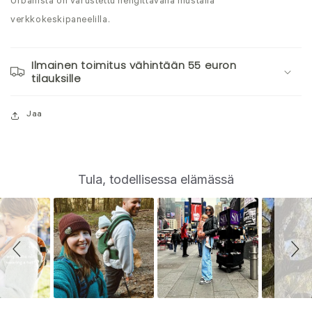
Urbanista on varustettu hengittävällä mustalla
verkkokeskipaneelilla.
Ilmainen toimitus vähintään 55 euron
tilauksille
Jaa
S
Slide
Tula, todellisessa elämässä
controls
l
i
d
e
s
h
o
w