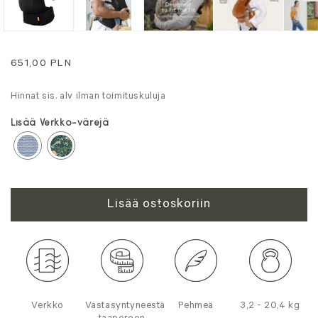
Normaali
651,00 PLN
hinta
Hinnat sis. alv ilman toimituskuluja
Lisää Verkko-värejä
Lisää ostoskoriin
Verkko
Vastasyntyneestä
Pehmeä
3,2 - 20,4 kg