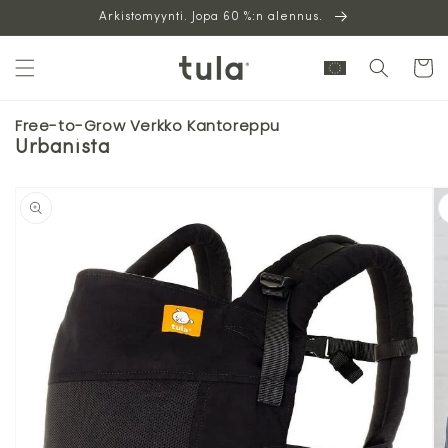
Siirry
Arkistomyynti. Jopa 60 %:n alennus.
sisältöön
Ostoskor
Free-to-Grow Verkko Kantoreppu
Urbanista
Siirry
tuotetietoihin