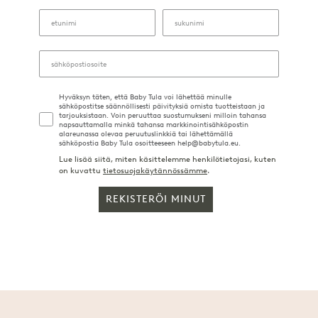
Hyväksyn täten, että Baby Tula voi lähettää minulle
sähköpostitse säännöllisesti päivityksiä omista tuotteistaan ja
tarjouksistaan. Voin peruuttaa suostumukseni milloin tahansa
napsauttamalla minkä tahansa markkinointisähköpostin
alareunassa olevaa peruutuslinkkiä tai lähettämällä
sähköpostia Baby Tula osoitteeseen help@babytula.eu.
Lue lisää siitä, miten käsittelemme henkilötietojasi, kuten
on kuvattu
tietosuojakäytännössämme
.
REKISTERÖI MINUT