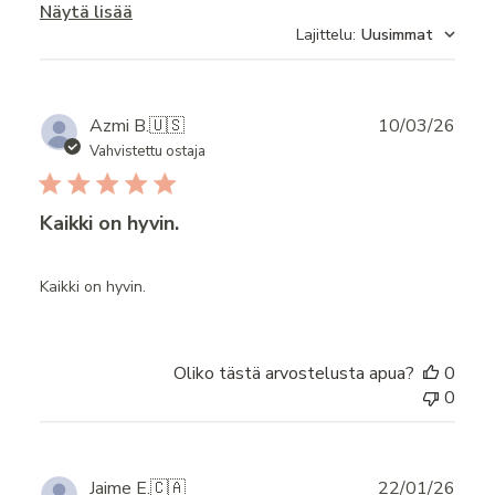
Näytä lisää
Lajittelu
:
Uusimmat
Publ
Azmi B.
🇺🇸
10/03/26
date
Vahvistettu ostaja
Kaikki on hyvin.
Kaikki on hyvin.
Oliko tästä arvostelusta apua?
0
0
Publ
Jaime E.
🇨🇦
22/01/26