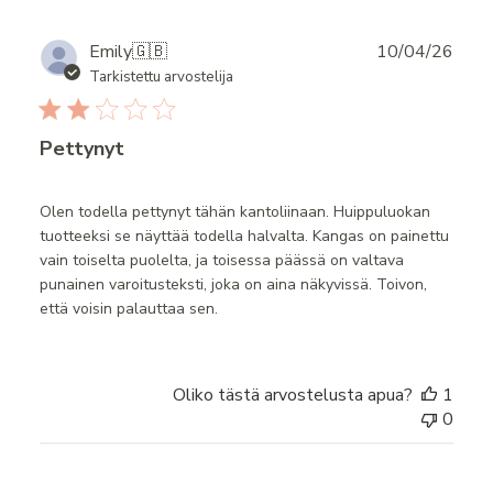
Publ
Emily
🇬🇧
10/04/26
date
Tarkistettu arvostelija
Pettynyt
Olen todella pettynyt tähän kantoliinaan. Huippuluokan
tuotteeksi se näyttää todella halvalta. Kangas on painettu
vain toiselta puolelta, ja toisessa päässä on valtava
punainen varoitusteksti, joka on aina näkyvissä. Toivon,
että voisin palauttaa sen.
Oliko tästä arvostelusta apua?
1
0