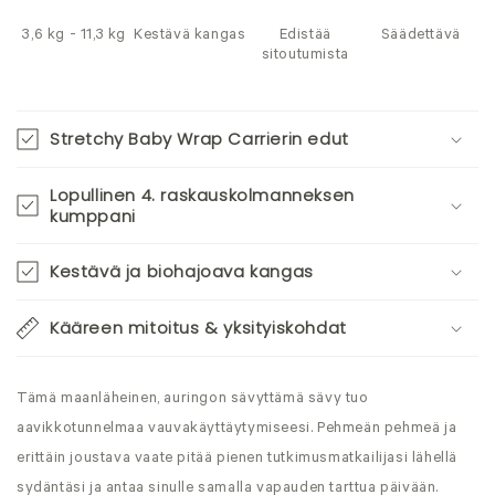
3,6 kg - 11,3 kg
Kestävä kangas
Edistää
Säädettävä
sitoutumista
Stretchy Baby Wrap Carrierin edut
Lopullinen 4. raskauskolmanneksen
kumppani
Kestävä ja biohajoava kangas
Kääreen mitoitus & yksityiskohdat
Tämä maanläheinen, auringon sävyttämä sävy tuo
aavikkotunnelmaa vauvakäyttäytymiseesi. Pehmeän pehmeä ja
erittäin joustava vaate pitää pienen tutkimusmatkailijasi lähellä
sydäntäsi ja antaa sinulle samalla vapauden tarttua päivään.