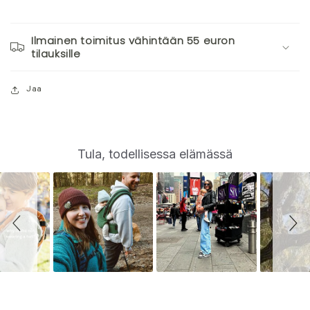
Ilmainen toimitus vähintään 55 euron
tilauksille
Jaa
S
Slide
Tula, todellisessa elämässä
controls
l
i
d
e
s
h
o
w