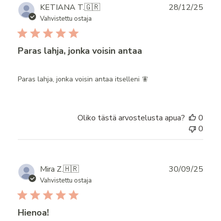
Publ
KETIANA T.
🇬🇷
28/12/25
date
Vahvistettu ostaja
Paras lahja, jonka voisin antaa
Paras lahja, jonka voisin antaa itselleni 🧚
Oliko tästä arvostelusta apua?
0
0
Publ
Mira Z.
🇭🇷
30/09/25
date
Vahvistettu ostaja
Hienoa!