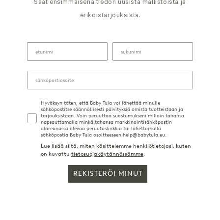
Saat ensimmäisenä tiedon uusista mallistoista ja
erikoistarjouksista.
Hyväksyn täten, että Baby Tula voi lähettää minulle
sähköpostitse säännöllisesti päivityksiä omista tuotteistaan ja
tarjouksistaan. Voin peruuttaa suostumukseni milloin tahansa
napsauttamalla minkä tahansa markkinointisähköpostin
alareunassa olevaa peruutuslinkkiä tai lähettämällä
sähköpostia Baby Tula osoitteeseen help@babytula.eu.
Lue lisää siitä, miten käsittelemme henkilötietojasi, kuten
on kuvattu
tietosuojakäytännössämme
.
REKISTERÖI MINUT