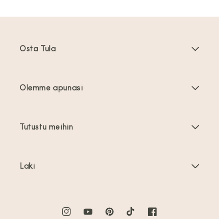
Osta Tula
Kantoreput
Olemme apunasi
Taaperoikäisten kantoreput
Tuoteohjeet
Kantovälineiden tarvikkeet
Tutustu meihin
Usein kysyttyä
Myydyimmät
Tietoa meistä
Ota yhteyttä
Tarjoukset
Laki
Tietoa kantamisesta
Toimitus ja palautukset
Käyttöehdot
Arvostelut
Tuotteen hoito
Tietosuojakäytäntö
Instagram
YouTube
Pinterest
TikTok
Facebook