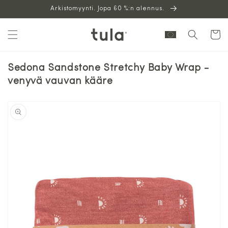
Siirry
Arkistomyynti. Jopa 60 %:n alennus.
sisältöön
Ostoskor
Sedona Sandstone Stretchy Baby Wrap -
venyvä vauvan kääre
Siirry
tuotetietoihin