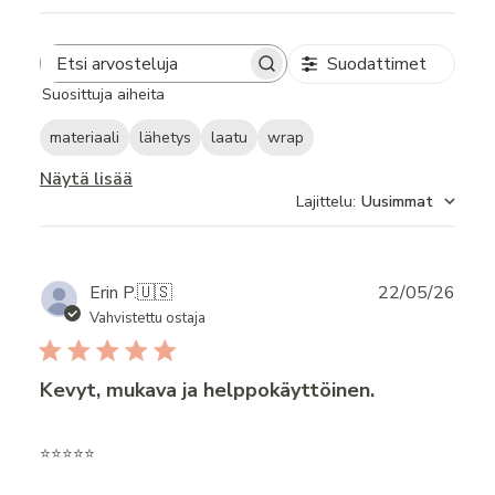
Suodattimet
Search
Suosittuja aiheita
reviews
materiaali
lähetys
laatu
wrap
Näytä lisää
Lajittelu
:
Uusimmat
Publ
Erin P.
🇺🇸
22/05/26
date
Vahvistettu ostaja
Kevyt, mukava ja helppokäyttöinen.
⭐️⭐️⭐️⭐️⭐️