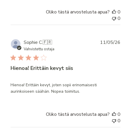
Oliko tästä arvostelusta apua?
0
0
Publ
Sophie C.
🇫🇷
11/05/26
date
Vahvistettu ostaja
Hienoa! Erittäin kevyt siis
Hienoa! Erittäin kevyt, joten sopii erinomaisesti
aurinkoiseen säähän. Nopea toimitus.
Oliko tästä arvostelusta apua?
0
0