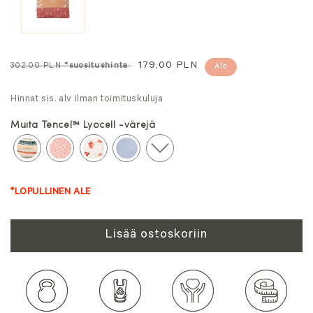
Normaalihinta
Tarjoushinta
179,00 PLN
302,00 PLN
*suositushinta
Ale
Hinnat sis. alv ilman toimituskuluja
Muita Tencel™ Lyocell -värejä
*LOPULLINEN ALE
Lisää ostoskoriin