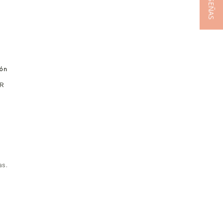
★ RESEÑAS
ón
UR
as.