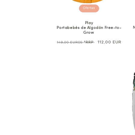
Ofertas
Play
Portabebés de Algodón Free-to-
Grow
Precio
Precio
112,00 EUR
149,00 EUROS
*RRP
normal
de
venta