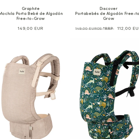
Discover
Graphite
Portabebés de Algodón Free-t
Mochila Porta Bebé de Algodón
Grow
Free-to-Grow
Precio
Precio
112,00 E
Precio
149,00 EUR
149,00 EUROS
*RRP
normal
de
normal
venta