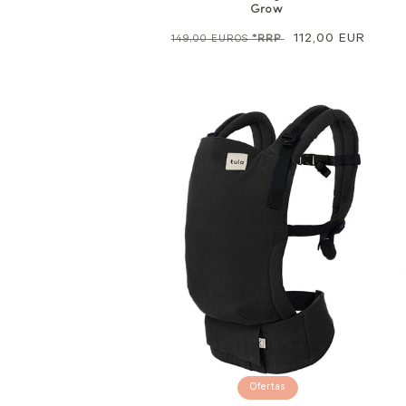
Grow
Precio
Precio
112,00 EUR
149,00 EUROS
*RRP
normal
de
venta
Ofertas