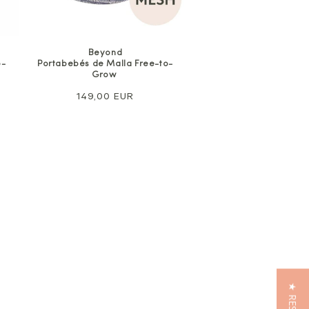
Beyond
o-
Portabebés de Malla Free-to-
Grow
Precio
149,00 EUR
normal