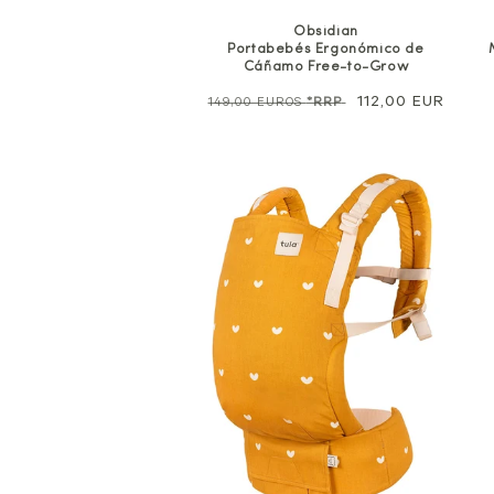
Obsidian
Portabebés Ergonómico de
Cáñamo Free-to-Grow
Precio
Precio
112,00 EUR
149,00 EUROS
*RRP
normal
de
venta