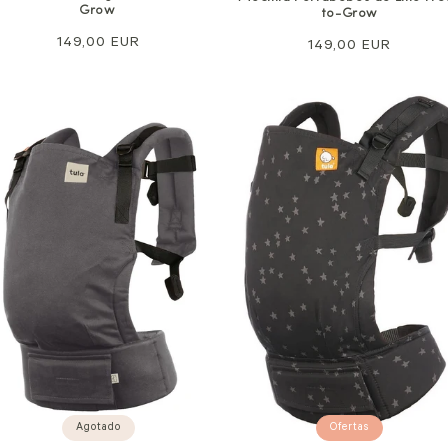
Grow
to-Grow
Precio
149,00 EUR
Precio
149,00 EUR
normal
normal
Ofertas
Agotado