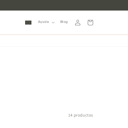
Iniciar
Carrito
Ayuda
Blog
sesión
14 productos