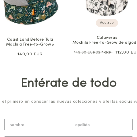
Agotado
Calaveras
Coast Land Before Tula
Mochila Free-to-Grow de algod
Mochila Free-to-Grow »
Precio
Precio
112,00 E
149,00 EUROS
*RRP
Precio
149,90 EUR
normal
de
normal
venta
Entérate de todo
 el primero en conocer las nuevas colecciones y ofertas exclusiv