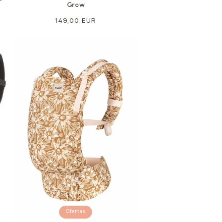
Grow
Precio
149,00 EUR
normal
Ofertas