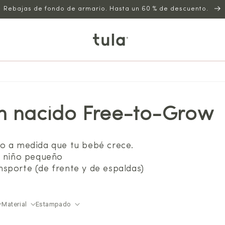
Rebajas de fondo de armario. Hasta un 60 % de descuento.
n nacido Free-to-Grow
ro a medida que tu bebé crece.
a niño pequeño
sporte (de frente y de espaldas)
Material
Estampado