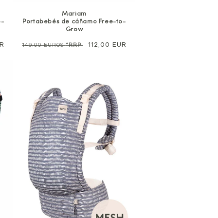
Mariam
o-
Portabebés de cáñamo Free-to-
Grow
UR
Precio
Precio
112,00 EUR
149,00 EUROS
*RRP
normal
de
venta