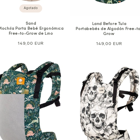
Agotado
Sand
Land Before Tula
Mochila Porta Bebé Ergonómica
Portabebés de Algodón Free-t
Free-to-Grow de Lino
Grow
Precio
149,00 EUR
Precio
149,00 EUR
normal
normal