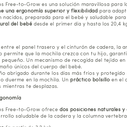
s Free-to-Grow es una solución maravillosa para l
e una ergonomía superior y flexibilidad
para adapta
 nacidos, preparada para el bebé y saludable para
ural del bebé
desde el primer día y hasta los 20,4 k
entre el panel trasero y el cinturón de cadera, la 
to permite que la mochila crezca con tu hijo, garan
o pequeño. Un mecanismo de recogida del tejido en 
amaño únicos del cuerpo del bebé.
 abrigado durante los días más fríos y protegido d
o o duerme en la mochila. Un
práctico bolsillo
en el 
es mientras te desplazas.
rgonomía
os Free-to-Grow ofrece
dos posiciones naturales 
ollo saludable de la cadera y la columna vertebral