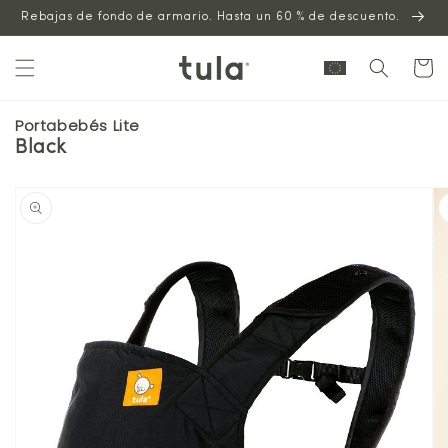
Saltar al
Rebajas de fondo de armario. Hasta un 60 % de descuento.
contenido
Carrito
Portabebés Lite
Black
Saltar a la
información
del
producto