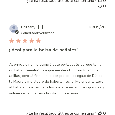
¿Le ha resultado útil este comentario?
0
0
Publ
Brittany I.
🇨🇦
16/05/26
date
Comprador verificado
¡Ideal para la bolsa de pañales!
Al principio no me compré este portabebés porque tenía
un bebé prematuro, así que me decidí por un fular con
anillas, pero al final me lo compré como regalo de Día de
la Madre y me alegro de haberlo hecho. Me encanta llevar
al bebé en brazos, pero los portabebés son tan grandes y
voluminosos que resulta difícil...
Leer más
¿Le ha resultado útil este comentario?
0