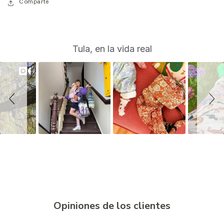
Comparte
S
Slide
Tula, en la vida real
controls
l
i
d
e
s
h
o
w
Opiniones de los clientes