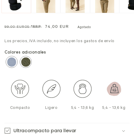
Precio
Precio
74,00 EUR
99,00 EUROS
*RRP
Agotado
normal
de
Los precios, IVA incluido, no incluyen los gastos de envío
venta
Colores adicionales
Compacto
Ligero
5,4 - 13,6 kg
5,4 - 13,6 kg
Ultracompacto para llevar