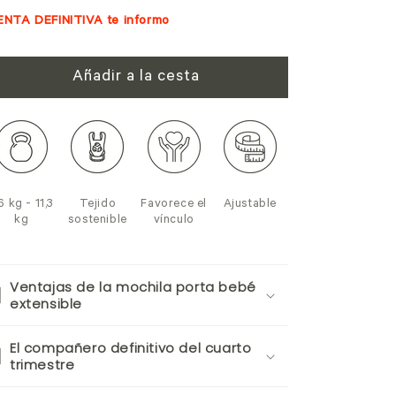
ENTA DEFINITIVA te informo
Añadir a la cesta
6 kg - 11,3
Tejido
Favorece el
Ajustable
kg
sostenible
vínculo
Ventajas de la mochila porta bebé
extensible
El compañero definitivo del cuarto
trimestre