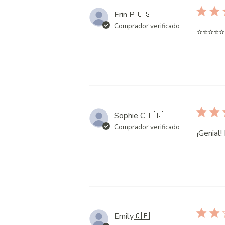
Erin P.
🇺🇸
Comprador verificado
⭐️⭐️⭐️⭐️⭐️
Sophie C.
🇫🇷
Comprador verificado
¡Genial!
Emily
🇬🇧