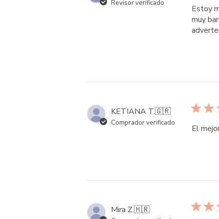
Revisor verificado
Estoy m
muy bar
adverten
KETIANA T.
🇬🇷
Comprador verificado
El mejo
Mira Z.
🇭🇷