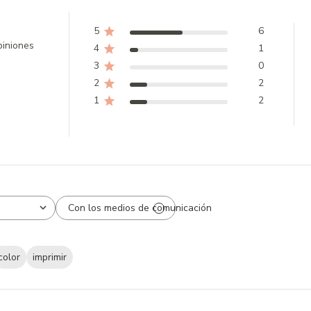
5
6
iniones
4
1
3
0
2
2
1
2
Con los medios de comunicación
color
imprimir