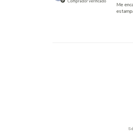
Comprador verificado
Me enca
estampa
Sé