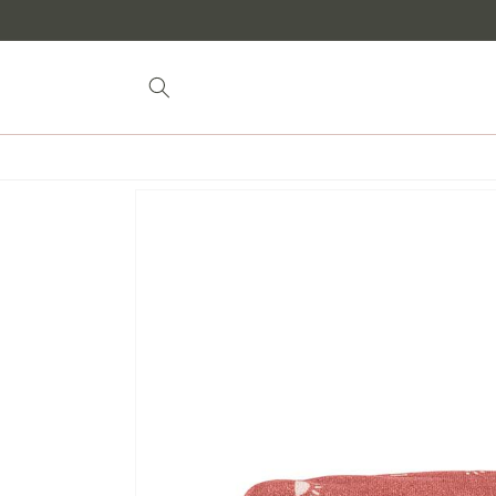
Saltar al
contenido
Saltar a la
información
del
producto