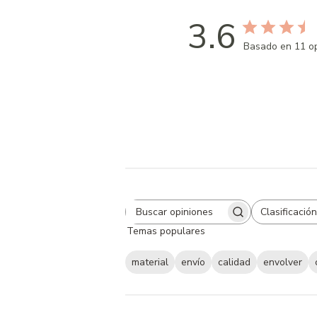
3.6
Basado en 11 op
Clasificación
Search
All ratings
Temas populares
reviews
material
envío
calidad
envolver