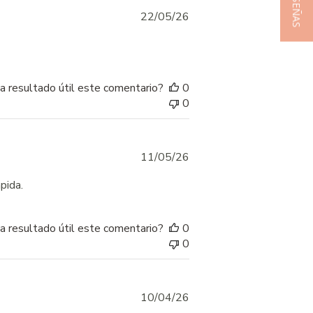
★ RESEÑAS
Published
22/05/26
date
a resultado útil este comentario?
0
0
Published
11/05/26
date
pida.
a resultado útil este comentario?
0
0
Published
10/04/26
date