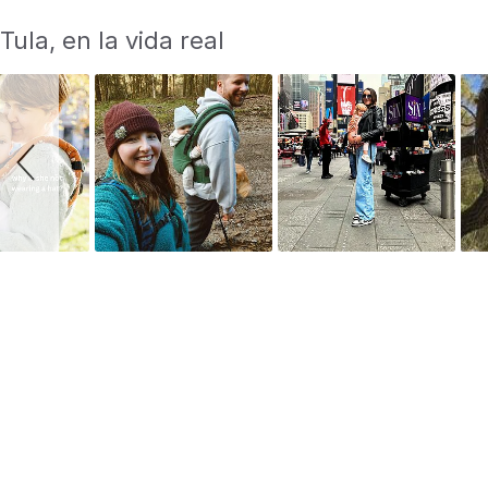
S
Slide
Tula, en la vida real
controls
l
i
d
e
s
h
o
w