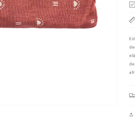
Es
de
el
de
afr