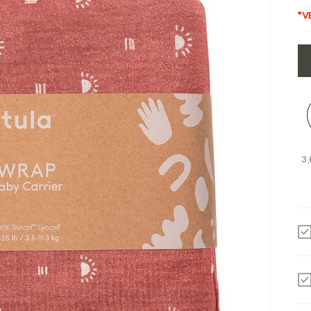
*V
3,