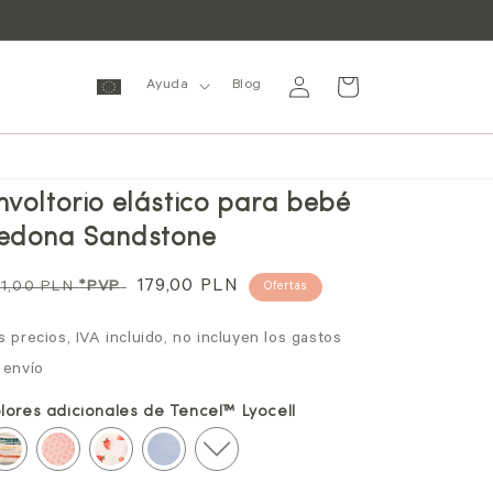
Iniciar
Carrito
Ayuda
Blog
sesión
nvoltorio elástico para bebé
edona Sandstone
ecio
Precio
179,00 PLN
1,00 PLN
*PVP
Ofertas
bitual
de
s precios, IVA incluido, no incluyen los gastos
oferta
 envío
lores adicionales de Tencel™ Lyocell