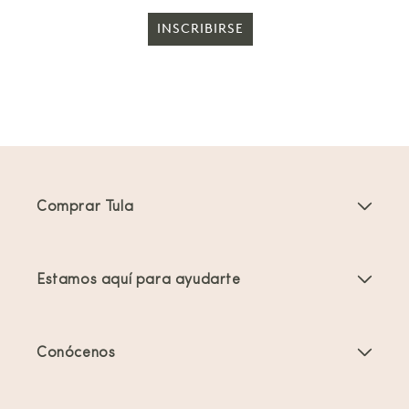
INSCRIBIRSE
Comprar Tula
Portabebés
Estamos aquí para ayudarte
Mochilas Portabebés para Niños Pequeños
Instrucciones del producto
Accesorios para portabebés
Conócenos
Preguntas frecuentes
Los más vendidos
Quiénes somos