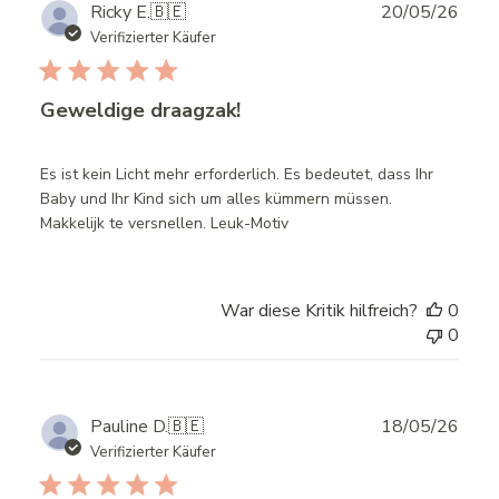
Publ
Ricky E.
🇧🇪
20/05/26
date
Verifizierter Käufer
Geweldige draagzak!
Es ist kein Licht mehr erforderlich. Es bedeutet, dass Ihr
Baby und Ihr Kind sich um alles kümmern müssen.
Makkelijk te versnellen. Leuk-Motiv
War diese Kritik hilfreich?
0
0
Publ
Pauline D.
🇧🇪
18/05/26
date
Verifizierter Käufer