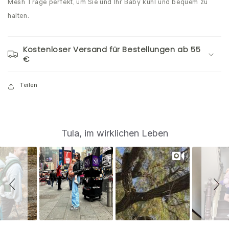
Mesh Trage perfekt, um Sie und Ihr Baby kühl und bequem zu
halten.
Kostenloser Versand für Bestellungen ab 55
€
Teilen
S
Slide
Tula, im wirklichen Leben
controls
l
i
d
e
s
h
o
w