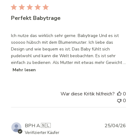
Perfekt Babytrage
Ich nutze das wirklich sehr gerne. Babytrage Und es ist
sooooo hübsch mit dem Blumenmuster. Ich liebe das
Design und wie bequem es ist. Das Baby fühlt sich
pudelwohl und kann die Welt beobachten. Es ist sehr
einfach zu bedienen. Als Mutter mit etwas mehr Gewicht ...
Mehr lesen
War diese Kritik hilfreich?
0
0
Publ
BPH A.
🇳🇱
25/04/26
date
Verifizierter Käufer