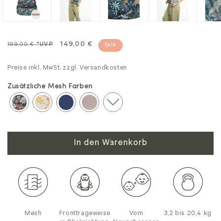
Normalpreis
Sale
149,00 €
199,00 €
*UVP
Sale
Preise inkl. MwSt. zzgl. Versandkosten
Zusätzliche Mesh Farben
In den Warenkorb
Mesh
Fronttrageweise
Vom
3,2 bis 20,4 kg