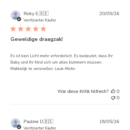
Publ
Ricky E.
🇧🇪
20/05/26
date
Verifizierter Käufer
Geweldige draagzak!
Es ist kein Licht mehr erforderlich. Es bedeutet, dass Ihr
Baby und Ihr Kind sich um alles kümmern müssen.
Makkelijk te versnellen. Leuk-Motiv
War diese Kritik hilfreich?
0
0
Publ
Pauline D.
🇧🇪
18/05/26
date
Verifizierter Käufer