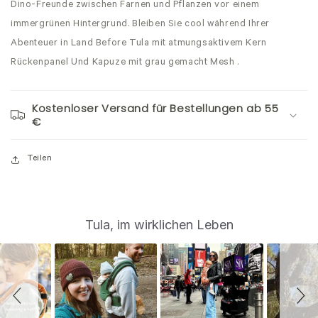
Dino-Freunde zwischen Farnen und Pflanzen vor einem
immergrünen Hintergrund. Bleiben Sie cool während Ihrer
Abenteuer in Land Before Tula mit atmungsaktivem Kern
Rückenpanel Und Kapuze mit grau gemacht Mesh .
Kostenloser Versand für Bestellungen ab 55
€
Teilen
S
Slide
Tula, im wirklichen Leben
controls
l
i
d
e
s
h
o