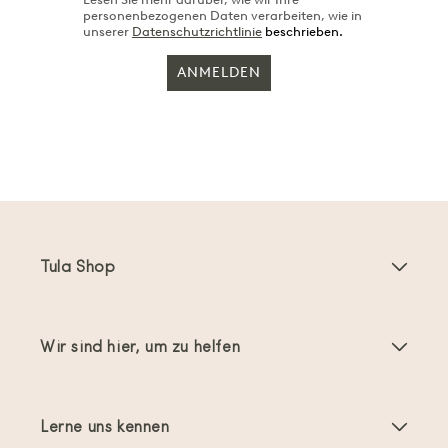
personenbezogenen Daten verarbeiten, wie in
unserer
Datenschutzrichtlinie
beschrieben.
ANMELDEN
Tula Shop
Babytragen
Wir sind hier, um zu helfen
Toddler Tragen
Anleitungen
Babytragen-Zubehör
Lerne uns kennen
Häufig gestellte Fragen