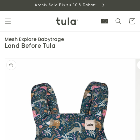
Archiv Sale Bis zu 60 % Rabatt.
zum
Inhalt
Warenkor
Mesh Explore Babytrage
Land Before Tula
r
oduktinformation
ringen