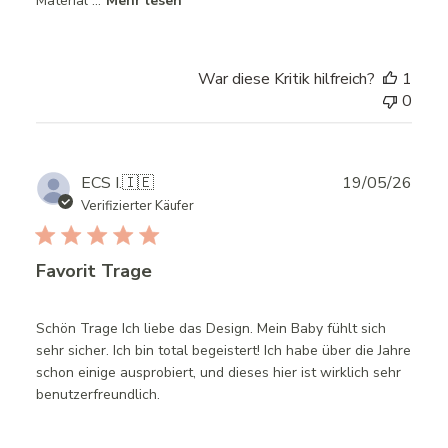
Material ...
Mehr lesen
War diese Kritik hilfreich?
1
0
Publ
ECS I.
🇮🇪
19/05/26
date
Verifizierter Käufer
Favorit Trage
Schön Trage Ich liebe das Design. Mein Baby fühlt sich
sehr sicher. Ich bin total begeistert! Ich habe über die Jahre
schon einige ausprobiert, und dieses hier ist wirklich sehr
benutzerfreundlich.