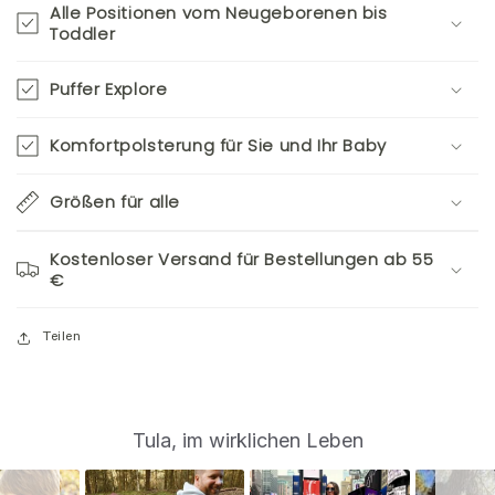
Alle Positionen vom Neugeborenen bis
Toddler
Puffer Explore
Komfortpolsterung für Sie und Ihr Baby
Größen für alle
Kostenloser Versand für Bestellungen ab 55
€
Teilen
S
Slide
Tula, im wirklichen Leben
controls
l
i