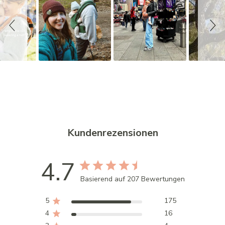
d
e
s
h
o
w
Kundenrezensionen
4.7
Basierend auf 207 Bewertungen
5
175
4
16