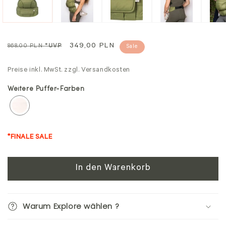
Regulärer
Sale
349,00 PLN
868,00 PLN
*UVP
Sale
Preis
Preise inkl. MwSt. zzgl. Versandkosten
Weitere Puffer-Farben
*FINALE SALE
In den Warenkorb
Warum Explore wählen ?