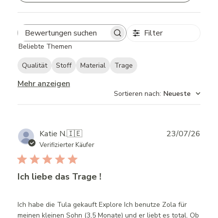
Filter
Search
Beliebte Themen
reviews
Qualität
Stoff
Material
Trage
Mehr anzeigen
Sortieren nach
:
Neueste
Publ
Katie N.
🇮🇪
23/07/26
date
Verifizierter Käufer
Ich liebe das Trage !
Ich habe die Tula gekauft Explore Ich benutze Zola für
meinen kleinen Sohn (3,5 Monate) und er liebt es total. Ob