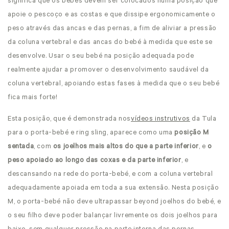
significa que os bebés devem ser colocados numa posição que
apoie o pescoço e as costas e que dissipe ergonomicamente o
peso através das ancas e das pernas, a fim de aliviar a pressão
da coluna vertebral e das ancas do bebé à medida que este se
desenvolve. Usar o seu bebé na posição adequada
pode
realmente ajudar a promover o desenvolvimento saudável da
coluna vertebral, apoiando estas fases à medida que o seu bebé
fica mais forte!
Esta posição, que é demonstrada nos
vídeos instrutivos
da Tula
para o porta-bebé
e
ring sling, aparece como uma
posição M
sentada
, com
os joelhos mais altos do que a parte inferior
, e
o
peso apoiado ao longo das coxas e da parte inferior
, e
descansando na rede do porta-bebé, e com a coluna vertebral
adequadamente apoiada em toda a sua extensão. Nesta posição
M, o porta-bebé não deve ultrapassar beyond joelhos do bebé, e
o seu filho deve poder balançar livremente os dois joelhos para