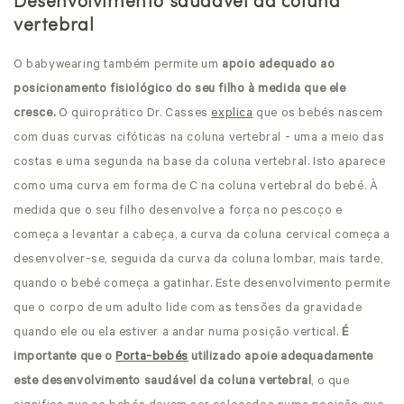
Desenvolvimento saudável da coluna
vertebral
O babywearing também permite um
apoio adequado ao
posicionamento fisiológico do seu filho à medida que ele
cresce.
O quiroprático Dr. Casses
explica
que os bebés nascem
com duas curvas cifóticas na coluna vertebral - uma a meio das
costas e uma segunda na base da coluna vertebral. Isto aparece
como uma curva em forma de C na coluna vertebral do bebé. À
medida que o seu filho desenvolve a força no pescoço e
começa a levantar a cabeça, a curva da coluna cervical começa a
desenvolver-se, seguida da curva da coluna lombar, mais tarde,
quando o bebé começa a gatinhar. Este desenvolvimento permite
que o corpo de um adulto lide com as tensões da gravidade
quando ele ou ela estiver a andar numa posição vertical.
É
importante que o
Porta-bebés
utilizado apoie adequadamente
este desenvolvimento saudável da coluna vertebral
, o que