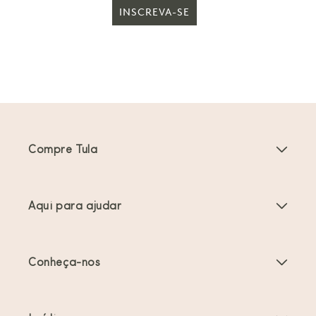
INSCREVA-SE
Compre Tula
Porta-bebés
Aqui para ajudar
Carrinhos de bebé
Instruções do produto
Acessórios Porta-bebés
Conheça-nos
Perguntas frequentes
Mais vendidos
Sobre nós
Contacte-nos
Ofertas e promoções