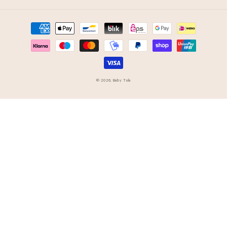
Política de reembolso
Boletim informativo
Métodos
Aviso legal
Pedido de colaboração
de
pagamento
Cancelar contrato
Sitemap
© 2026,
Baby Tula