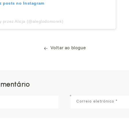
z posts no Instagram
y przez Alicja (@aleglodomorek)
Voltar ao blogue
omentário
Correio eletrónico
*