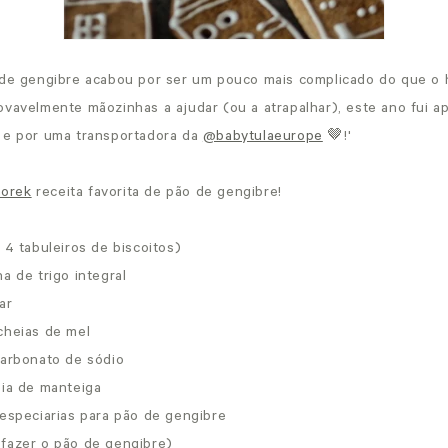
 de gengibre acabou por ser um pouco mais complicado do que o 
ovavelmente mãozinhas a ajudar (ou a atrapalhar), este ano fui a
 e por uma transportadora da
@babytulaeurope
🤎!'
orek
receita favorita de pão de gengibre!
 4 tabuleiros de biscoitos)
a de trigo integral
ar
cheias de mel
carbonato de sódio
eia de manteiga
 especiarias para pão de gengibre
fazer o pão de gengibre)