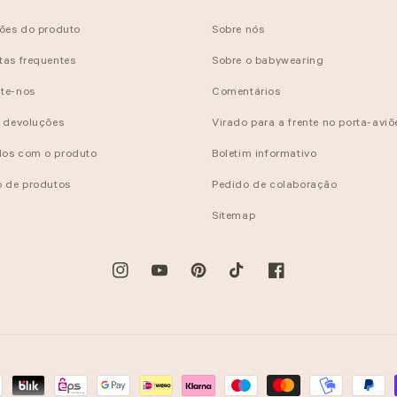
ções do produto
Sobre nós
tas frequentes
Sobre o babywearing
te-nos
Comentários
e devoluções
Virado para a frente no porta-aviõ
os com o produto
Boletim informativo
o de produtos
Pedido de colaboração
Sitemap
Instagram
YouTube
Pinterest
TikTok
Facebook