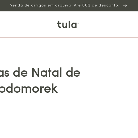
Venda de artigos em arquivo. Até 60% de desconto.
as de Natal de
lodomorek