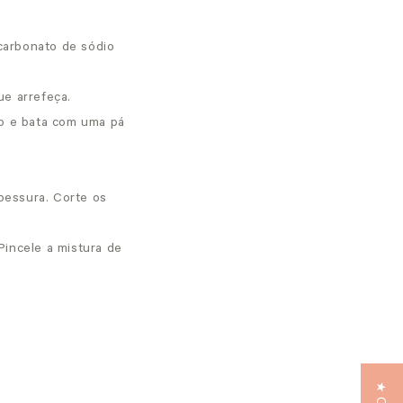
icarbonato de sódio
ue arrefeça.
vo e bata com uma pá
.
pessura. Corte os
Pincele a mistura de