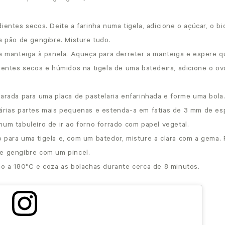
ientes secos. Deite a farinha numa tigela, adicione o açúcar, o b
a pão de gengibre. Misture tudo.
 a manteiga à panela. Aqueça para derreter a manteiga e espere q
dientes secos e húmidos na tigela de uma batedeira, adicione o o
parada para uma placa de pastelaria enfarinhada e forme uma bola
árias partes mais pequenas e estenda-a em fatias de 3 mm de es
num tabuleiro de ir ao forno forrado com papel vegetal.
 para uma tigela e, com um batedor, misture a clara com a gema. 
e gengibre com um pincel.
no a 180ºC e coza as bolachas durante cerca de 8 minutos.