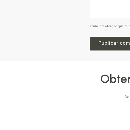
Tenha em atenção que os c
Obten
Se