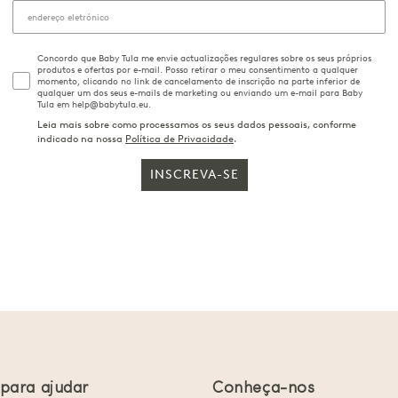
Concordo que Baby Tula me envie actualizações regulares sobre os seus próprios
produtos e ofertas por e-mail. Posso retirar o meu consentimento a qualquer
momento, clicando no link de cancelamento de inscrição na parte inferior de
qualquer um dos seus e-mails de marketing ou enviando um e-mail para Baby
Tula em help@babytula.eu.
Leia mais sobre como processamos os seus dados pessoais, conforme
indicado na nossa
Política de Privacidade
.
INSCREVA-SE
 para ajudar
Conheça-nos