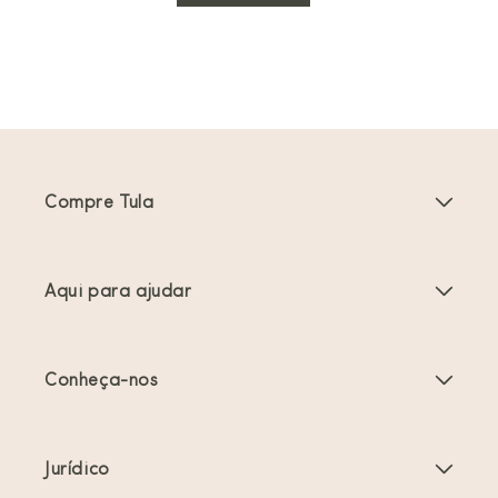
Compre Tula
Porta-bebés
Aqui para ajudar
Carrinhos de bebé
Instruções do produto
Acessórios Porta-bebés
Conheça-nos
Perguntas frequentes
Mais vendidos
Sobre nós
Contacte-nos
Ofertas e promoções
Jurídico
Sobre o babywearing