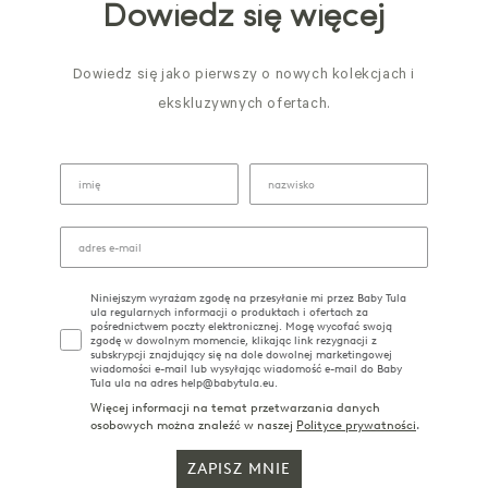
Dowiedz się więcej
Dowiedz się jako pierwszy o nowych kolekcjach i
ekskluzywnych ofertach.
Niniejszym wyrażam zgodę na przesyłanie mi przez Baby Tula
ula regularnych informacji o produktach i ofertach za
pośrednictwem poczty elektronicznej. Mogę wycofać swoją
zgodę w dowolnym momencie, klikając link rezygnacji z
subskrypcji znajdujący się na dole dowolnej marketingowej
wiadomości e-mail lub wysyłając wiadomość e-mail do Baby
Tula ula na adres help@babytula.eu.
Więcej informacji na temat przetwarzania danych
osobowych można znaleźć w naszej
Polityce prywatności
.
ZAPISZ MNIE