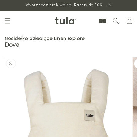
Wyprzedaż archiwalna. Rabaty do 60%.
do
treści
Wózek
Nosidełko dziecięce Linen Explore
Dove
Przejdź
do
informacji
o
produkcie