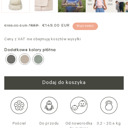
modalnym
mo
Cena
Cena
€149,00 EUR
€199,00 EUR
*RRP
Wyprzedaż
regularna
sprzedaży
Ceny z VAT nie obejmują kosztów wysyłki
Dodatkowe kolory płótna
Dodaj do koszyka
Pościel
Do przodu
Od noworodka
3,2 - 20,4 kg