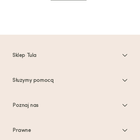
Sklep Tula
Nosidełka dla dzieci
Służymy pomocą
Nosidełka dla maluchów
Instrukcje dotyczące produktu
Akcesoria do nosidełek
Poznaj nas
Najczęściej zadawane pytania
Bestsellery
O nas
Kontakt
Oferty i promocje
Prawne
O noszeniu dzieci
Wysyłka i zwroty