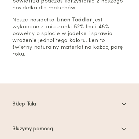
powietrza podczas korzystania z naszego
nosidełka dla maluchów.
Nasze nosidełko
Linen Toddler
jest
wykonane z mieszanki 52% lnu i 48%
bawełny o splocie w jodełkę i sprawia
wrażenie jednolitego koloru. Len to
świetny naturalny materiał na każdą porę
roku.
Sklep Tula
Nosidełka dla dzieci
Służymy pomocą
Nosidełka dla maluchów