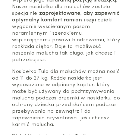
wspiera jego
naturalną pozycję siedzącą
.
Nasze nosidełko dla maluchów zostało
specjalnie
zaprojektowane, aby zapewnić
optymalny komfort ramion i szyi
dzięki
wygodnie wyściełanym pasom
naramiennym i szerokiemu,
wspierającemu pasowi biodrowemu, który
rozkłada ciężar. Daje to możliwość
noszenia malucha tak długo, jak chcesz i
potrzebujesz.
Nosidełka Tula dla maluchów można nosić
od 11 do 27 kg. Każde nosidełko jest
wyposażone w odpinany kaptur, który
może być używany do podtrzymywania
malucha podczas drzemki w nosidełku, do
ochrony dziecka przed słońcem podczas
przebywania na zewnątrz i do
zapewnienia prywatności, jeśli chcesz
karmić malucha.