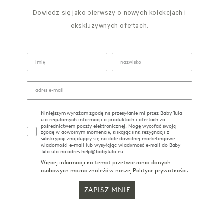
Dowiedz się jako pierwszy o nowych kolekcjach i
ekskluzywnych ofertach.
Niniejszym wyrażam zgodę na przesyłanie mi przez Baby Tula
ula regularnych informacji o produktach i ofertach za
pośrednictwem poczty elektronicznej. Mogę wycofać swoją
zgodę w dowolnym momencie, klikając link rezygnacji z
subskrypcji znajdujący się na dole dowolnej marketingowej
wiadomości e-mail lub wysyłając wiadomość e-mail do Baby
Tula ula na adres help@babytula.eu.
Więcej informacji na temat przetwarzania danych
osobowych można znaleźć w naszej
Polityce prywatności
.
ZAPISZ MNIE