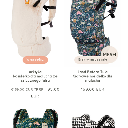
Wyprzedaż
Brak w magazynie
Arktyka
Land Before Tula
Nosidełko dla malucha ze
Siatkowe nosidełko dla
sztucznego futra
malucha
Cena
Cena
95,00
Cena
159,00 EUR
€159,00 EUR
*RRP
regularna
EUR
sprzedaży
regularna