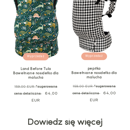
Wyprzedaż
Wyprzedaż
pepitka
Land Before Tula
Bawełniane nosidełko dla
Bawełniane nosidełko dla
malucha
malucha
Cena
Cena
159,00 EUR
*sugerowana
159,00 EUR
*sugerowana
standardowa
Cena
64,00
standardowa
Cena
64,00
cena detaliczna
cena detaliczna
EUR
promocyjna
EUR
promocyjna
Dowiedz się więcej