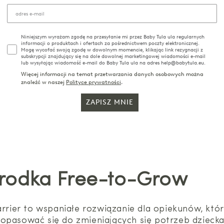
Niniejszym wyrażam zgodę na przesyłanie mi przez Baby Tula ula regularnych
informacji o produktach i ofertach za pośrednictwem poczty elektronicznej.
Mogę wycofać swoją zgodę w dowolnym momencie, klikając link rezygnacji z
subskrypcji znajdujący się na dole dowolnej marketingowej wiadomości e-mail
lub wysyłając wiadomość e-mail do Baby Tula ula na adres help@babytula.eu.
Więcej informacji na temat przetwarzania danych osobowych można
znaleźć w naszej
Polityce prywatności
.
ZAPISZ MNIE
orodka Free-to-Grow
ier to wspaniałe rozwiązanie dla opiekunów, któr
dopasować się do zmieniających się potrzeb dziecka