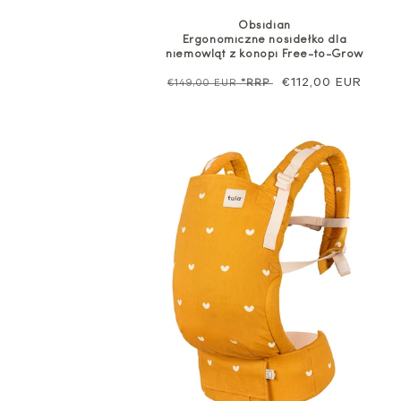
Obsidian
Ergonomiczne nosidełko dla
niemowląt z konopi Free-to-Grow
Cena
Cena
€112,00 EUR
€149,00 EUR
*RRP
regularna
sprzedaży