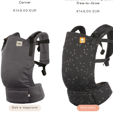
Carrier
Free-to-Grow
Cena
€149,00 EUR
Cena
€149,00 EUR
regularna
regularna
Wyprzedaż
Brak w magazynie