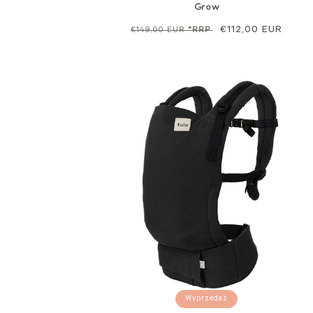
Grow
Cena
Cena
€112,00 EUR
€149,00 EUR
*RRP
regularna
sprzedaży
Wyprzedaż