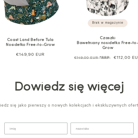
Brak w magazynie
Czaszki
Coast Land Before Tula
Bawełniany nosidełko Free-to
Nosidełko Free-to-Grow
Grow
Cena
€149,90 EUR
Cena
Cena
€112,00 E
€149,00 EUR
*RRP
regularna
regularna
sprzedaży
Dowiedz się więcej
edz się jako pierwszy o nowych kolekcjach i ekskluzywnych ofer