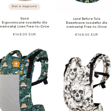
Brak w magazynie
Sand
Land Before Tula
Ergonomiczne nosidełko dla
Bawełniane nosidełko dla
niemowląt Linen Free-to-Grow
niemowląt Free-to-Grow
Cena
€149,00 EUR
Cena
€149,00 EUR
regularna
regularna