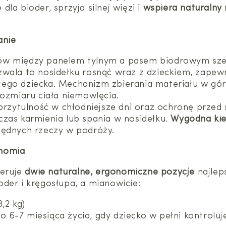
la bioder, sprzyja silnej więzi i
wspiera naturalny
anie
ków między panelem tylnym a pasem biodrowym sze
zwala to nosidełku rosnąć wraz z dzieckiem, zape
łego dziecka. Mechanizm zbierania materiału w gó
rozmiaru ciała niemowlęcia.
zytulność w chłodniejsze dni oraz ochronę przed 
czas karmienia lub spania w nosidełku.
Wygodna ki
będnych rzeczy w podróży.
onomia
feruje
dwie naturalne, ergonomiczne pozycje
najlep
der i kręgosłupa, a mianowicie:
,2 kg)
o 6-7 miesiąca życia, gdy dziecko w pełni kontroluj