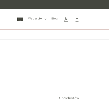
Zaloguj
Wózek
Wsparcie
Blog
się
14 produktów