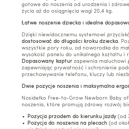
gotowe do noszenia od urodzenia i zdrowe d
życia aż do osiągnięcia wagi 20,4 kg.
Łatwe noszenie dziecka i idealne dopasow
Dzięki niewidocznemu systemowi przycis
dostosować do długości kroku dziecka
. Po
wszystkie pory roku, od noworodka do ma
wysokość panelu do unikalnego kształtu i 
Dopasowany kaptur
zapewnia maluchowi pr
zapewniając prywatność i schronienie pod
przechowywanie telefonu, kluczy lub niez
Dwie pozycje noszenia i maksymalna erg
Nosidełko Free-to-Grow Newborn Baby o
noszenia, które promują zdrowy rozwój bio
Pozycja przodem do kierunku jazdy
(od 3
Pozycja do noszenia na plecach
(od okoł