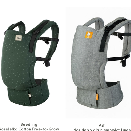
Seedling
Ash
Nosidełko Cotton Free-to-Grow
Nosidełko dla niemowląt Linen