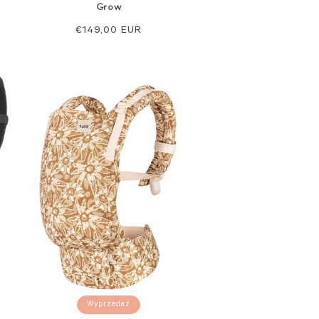
Grow
Cena
€149,00 EUR
regularna
Wyprzedaż