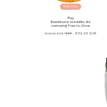
Wyprzedaż
Play
Bawełniane nosidełko dla
niemowląt Free-to-Grow
Cena
Cena
€112,00 EUR
€149,00 EUR
*RRP
regularna
sprzedaży