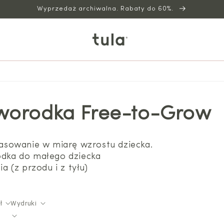
Wyprzedaż archiwalna. Rabaty do 60%.
oworodka Free-to-Grow
asowanie w miarę wzrostu dziecka.
dka do małego dziecka
 (z przodu i z tyłu)
ł
Wydruki