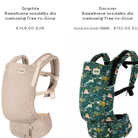
Discover
Graphite
Bawełniane nosidełko dla
Bawełniane nosidełko dla
niemowląt Free-to-Grow
niemowląt Free-to-Grow
Cena
Cena
€112,00 E
Cena
€149,00 EUR
€149,00 EUR
*RRP
regularna
sprzedaży
regularna