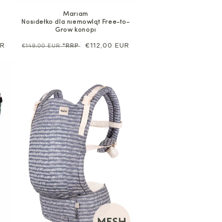
Mariam
Nosidełko dla niemowląt Free-to-
Grow konopi
UR
Cena
Cena
€112,00 EUR
€149,00 EUR
*RRP
regularna
sprzedaży