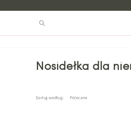
do
treści
Nosidełka dla ni
Sortuj według: