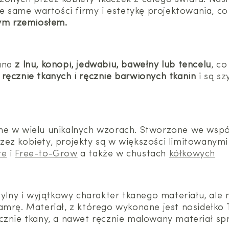
te same wartości firmy i estetykę projektowania, co
wym rzemiosłem.
wana
z lnu, konopi, jedwabiu, bawełny lub tencelu
, c
ręcznie tkanych i ręcznie barwionych tkanin
i są s
ne w wielu unikalnych wzorach. Stworzone we współ
ez kobiety, projekty są w większości limitowanymi
re
i
Free-to-Grow
a także w chustach
kółkowych
stylny i wyjątkowy charakter tkanego materiału, ale
amrę. Materiał, z którego wykonane jest nosidełko 
ręcznie tkany, a nawet ręcznie malowany materiał sp