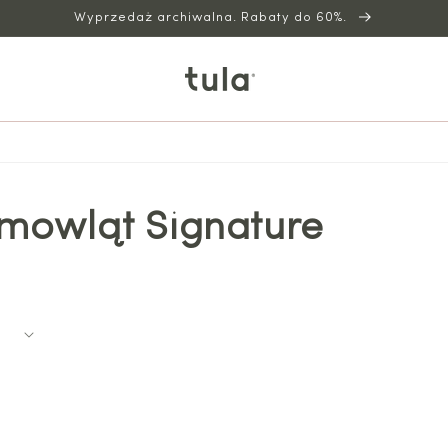
Wyprzedaż archiwalna. Rabaty do 60%.
emowląt Signature