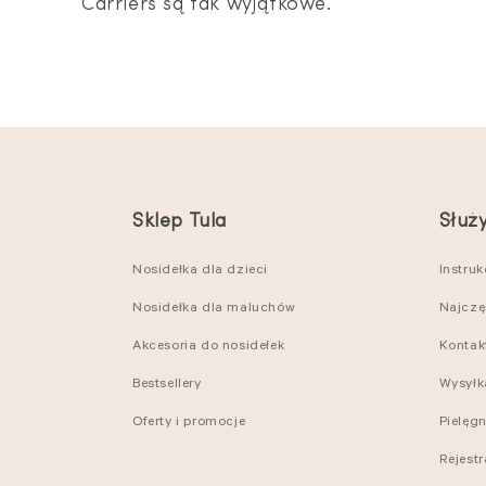
Carriers są tak wyjątkowe.
Sklep Tula
Służ
Nosidełka dla dzieci
Instru
Nosidełka dla maluchów
Najczę
Akcesoria do nosidełek
Kontak
Bestsellery
Wysyłk
Oferty i promocje
Pielęg
Rejest