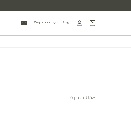
Zaloguj
Wózek
Wsparcie
Blog
się
0 produktów