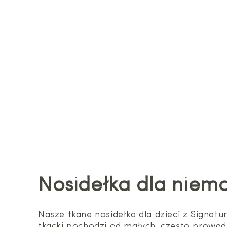
Nosidełka dla niem
Nasze tkane nosidełka dla dzieci z Signat
tkacki pochodzi od małych, często prowadz