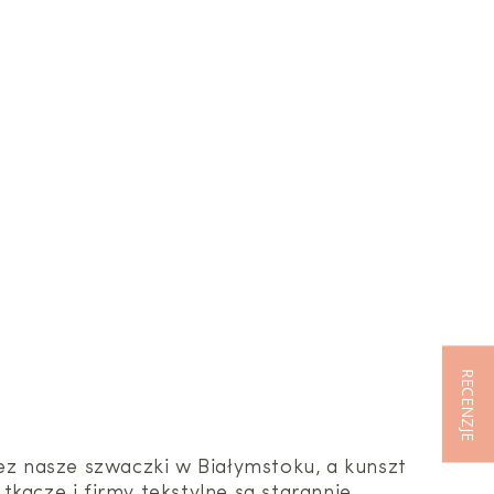
RECENZJE
zez nasze szwaczki w Białymstoku, a kunszt
kacze i firmy tekstylne są starannie