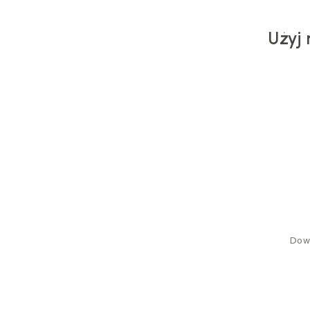
Użyj 
Dowi