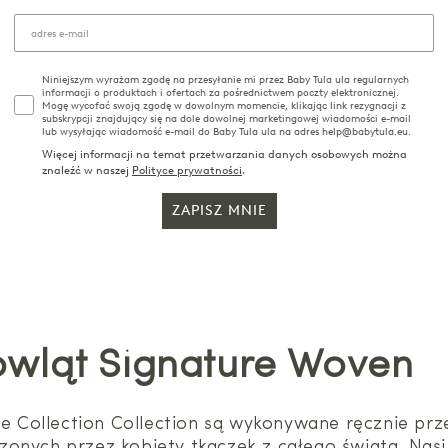
Niniejszym wyrażam zgodę na przesyłanie mi przez Baby Tula ula regularnych
informacji o produktach i ofertach za pośrednictwem poczty elektronicznej.
Mogę wycofać swoją zgodę w dowolnym momencie, klikając link rezygnacji z
subskrypcji znajdujący się na dole dowolnej marketingowej wiadomości e-mail
lub wysyłając wiadomość e-mail do Baby Tula ula na adres help@babytula.eu.
Więcej informacji na temat przetwarzania danych osobowych można
znaleźć w naszej
Polityce prywatności
.
ZAPISZ MNIE
owląt Signature Woven
ure Collection Collection są wykonywane ręcznie pr
onych przez kobiety tkaczek z całego świata. Nasi t