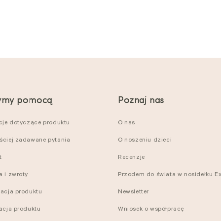
ymy pomocą
Poznaj nas
kcje dotyczące produktu
O nas
ściej zadawane pytania
O noszeniu dzieci
t
Recenzje
a i zwroty
Przodem do świata w nosidełku Ex
nacja produktu
Newsletter
racja produktu
Wniosek o współpracę