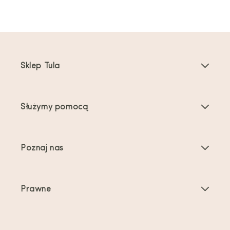
Sklep Tula
Nosidełka dla dzieci
Służymy pomocą
Nosidełka dla maluchów
Instrukcje dotyczące produktu
Akcesoria do nosidełek
Poznaj nas
Najczęściej zadawane pytania
Bestsellery
O nas
Kontakt
Oferty i promocje
Prawne
O noszeniu dzieci
Wysyłka i zwroty
Warunki świadczenia usług
Recenzje
Pielęgnacja produktu