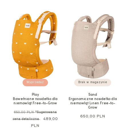
Brak w magazynie
Wyprzedaż
Sand
Play
Ergonomiczne nosidełko dla
Bawełniane nosidełko dla
niemowląt Linen Free-to-
niemowląt Free-to-Grow
Grow
Cena
650,00 PLN
*Sugerowana
Cena
650,00 PLN
regularna
Cena
489,00
cena detaliczna
regularna
PLN
promocyjna