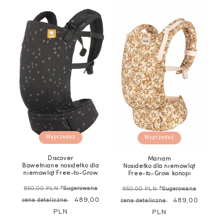
Wyprzedaż
Wyprzedaż
Discover
Mariam
Bawełniane nosidełko dla
Nosidełko dla niemowląt
niemowląt Free-to-Grow
Free-to-Grow konopi
Cena
Cena
650,00 PLN
*Sugerowana
650,00 PLN
*Sugerowana
regularna
Cena
489,00
regularna
Cena
489,00
cena detaliczna
cena detaliczna
PLN
promocyjna
PLN
promocyjna