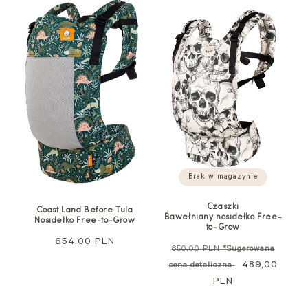
Brak w magazynie
Czaszki
Coast Land Before Tula
Bawełniany nosidełko Free-
Nosidełko Free-to-Grow
to-Grow
Cena
654,00 PLN
Cena
650,00 PLN
*Sugerowana
standardowa
regularna
Cena
489,00
cena detaliczna
PLN
promocyjna