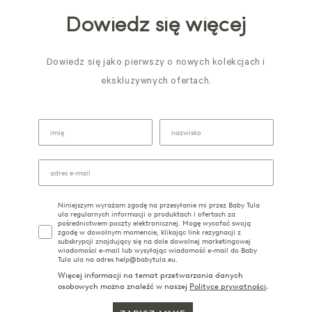
Dowiedz się więcej
Dowiedz się jako pierwszy o nowych kolekcjach i
ekskluzywnych ofertach.
Niniejszym wyrażam zgodę na przesyłanie mi przez Baby Tula
ula regularnych informacji o produktach i ofertach za
pośrednictwem poczty elektronicznej. Mogę wycofać swoją
zgodę w dowolnym momencie, klikając link rezygnacji z
subskrypcji znajdujący się na dole dowolnej marketingowej
wiadomości e-mail lub wysyłając wiadomość e-mail do Baby
Tula ula na adres help@babytula.eu.
Więcej informacji na temat przetwarzania danych
osobowych można znaleźć w naszej
Polityce prywatności
.