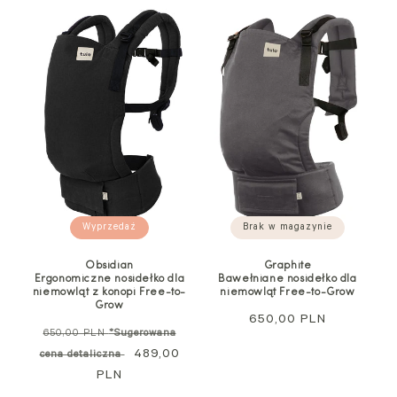
Wyprzedaż
Brak w magazynie
Obsidian
Graphite
Ergonomiczne nosidełko dla
Bawełniane nosidełko dla
niemowląt z konopi Free-to-
niemowląt Free-to-Grow
Grow
Cena
650,00 PLN
Cena
650,00 PLN
*Sugerowana
regularna
regularna
Cena
489,00
cena detaliczna
PLN
promocyjna