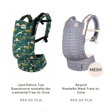
Land Before Tula
Beyond
Bawełniane nosidełko dla
Nosidełko Mesh Free-to-
niemowląt Free-to-Grow
Grow
Cena
650,00 PLN
Cena
650,00 PLN
regularna
regularna