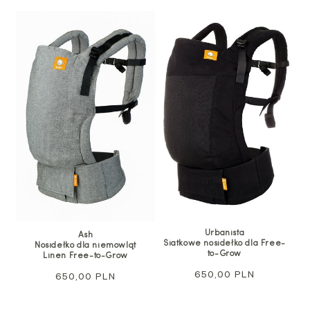
Urbanista
Ash
Siatkowe nosidełko dla Free-
Nosidełko dla niemowląt
to-Grow
Linen Free-to-Grow
Cena
650,00 PLN
Cena
650,00 PLN
regularna
regularna