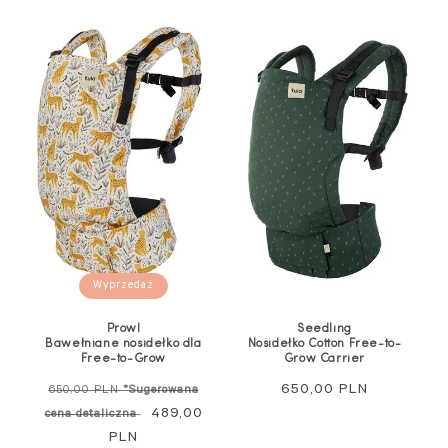
Wyprzedaż
Prowl
Seedling
Bawełniane nosidełko dla
Nosidełko Cotton Free-to-
Free-to-Grow
Grow Carrier
Cena
Cena
650,00 PLN
650,00 PLN
*Sugerowana
regularna
Cena
489,00
regularna
cena detaliczna
PLN
promocyjna