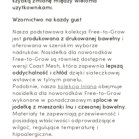
szybką zmianę między wieloma
użytkownikami
.
Wzornictwo na każdy gust
Nasza podstawowa kolekcja Free-to-Grow
jest
produkowana z drukowanej bawełny
i
oferowana w szerokim wyborze
nadruków. Nosidełka dla noworodków
Free-to-Grow są również dostępne w
wersji Coast Mesh, która zapewnia
lepszą
oddychalność i chłód
dzięki siateczkowej
wstawce w tylnym panelu.
Podobnie, nasza
kolekcja lniana
obejmuje
nosidełka dla noworodków Free-to-Grow
wykonane w ponadczasowym
splocie w
jodełkę z mieszanki lnu i czesanej bawełny
.
Materiały te zapewniają przewiewność i
posiadają właściwości odprowadzające
wilgoć, regulujące temperaturę i
hipoalergiczne.