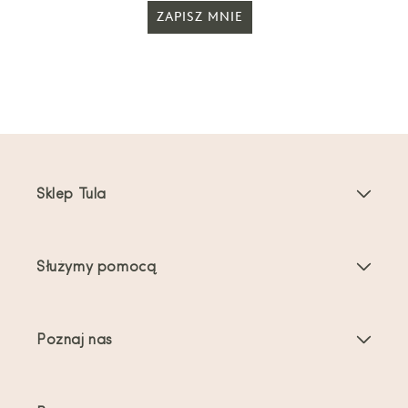
ZAPISZ MNIE
Sklep Tula
Nosidełka dla dzieci
Służymy pomocą
Nosidełka dla maluchów
Instrukcje dotyczące produktu
Akcesoria do nosidełek
Poznaj nas
Najczęściej zadawane pytania
Bestsellery
O nas
Kontakt
Oferty i promocje