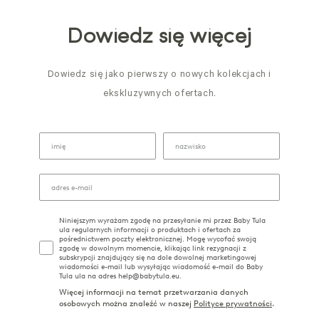
Dowiedz się więcej
Dowiedz się jako pierwszy o nowych kolekcjach i
ekskluzywnych ofertach.
Niniejszym wyrażam zgodę na przesyłanie mi przez Baby Tula
ula regularnych informacji o produktach i ofertach za
pośrednictwem poczty elektronicznej. Mogę wycofać swoją
zgodę w dowolnym momencie, klikając link rezygnacji z
subskrypcji znajdujący się na dole dowolnej marketingowej
wiadomości e-mail lub wysyłając wiadomość e-mail do Baby
Tula ula na adres help@babytula.eu.
Więcej informacji na temat przetwarzania danych
osobowych można znaleźć w naszej
Polityce prywatności
.