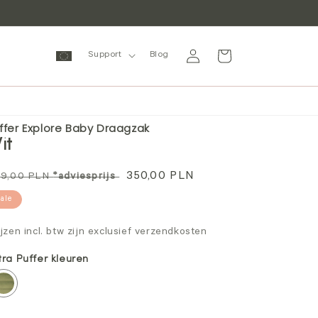
Inloggen
Winkelwagen
Support
Blog
ffer Explore Baby Draagzak
it
ormale
Aanbiedingsprijs
350,00 PLN
9,00 PLN
*adviesprijs
ijs
Sale
ijzen incl. btw zijn exclusief verzendkosten
tra Puffer kleuren