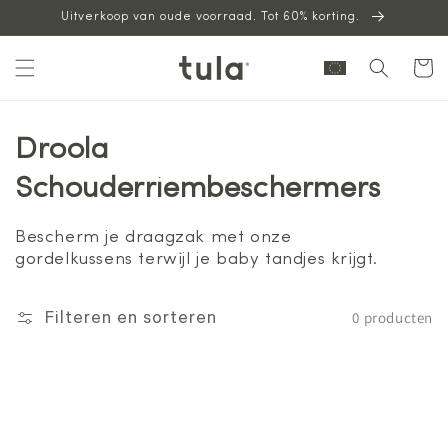
Uitverkoop van oude voorraad. Tot 60% korting.
naar
inhoud
Winkelwag
Droola
Schouderriembeschermers
Bescherm je draagzak met onze
gordelkussens terwijl je baby tandjes krijgt.
0 producten
Filteren en sorteren