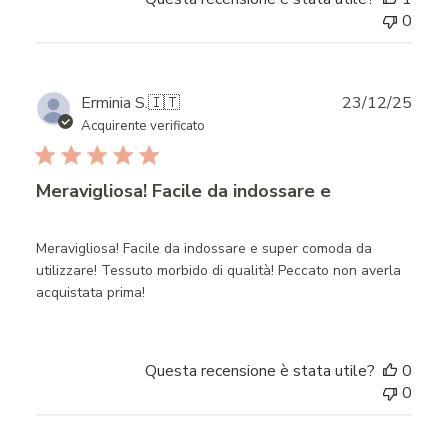
0
Publ
Erminia S.
🇮🇹
23/12/25
date
Acquirente verificato
Meravigliosa! Facile da indossare e
Meravigliosa! Facile da indossare e super comoda da
utilizzare! Tessuto morbido di qualità! Peccato non averla
acquistata prima!
Questa recensione è stata utile?
0
0