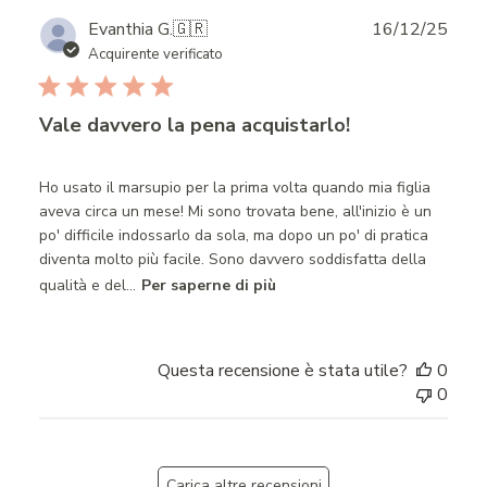
Publ
Evanthia G.
🇬🇷
16/12/25
date
Acquirente verificato
Vale davvero la pena acquistarlo!
Ho usato il marsupio per la prima volta quando mia figlia
aveva circa un mese! Mi sono trovata bene, all'inizio è un
po' difficile indossarlo da sola, ma dopo un po' di pratica
diventa molto più facile. Sono davvero soddisfatta della
qualità e del...
Per saperne di più
Questa recensione è stata utile?
0
0
Carica altre recensioni