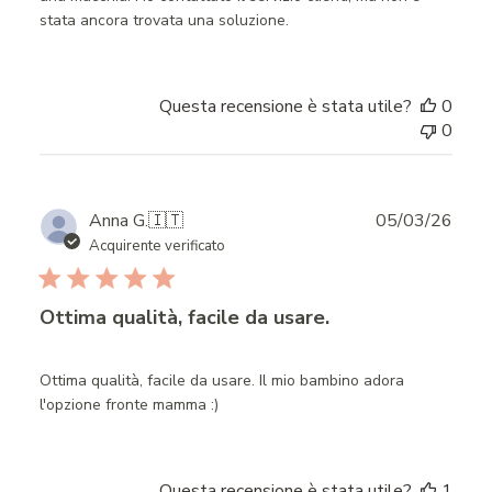
stata ancora trovata una soluzione.
Questa recensione è stata utile?
0
0
Publ
Anna G.
🇮🇹
05/03/26
date
Acquirente verificato
Ottima qualità, facile da usare.
Ottima qualità, facile da usare. Il mio bambino adora
l'opzione fronte mamma :)
Questa recensione è stata utile?
1