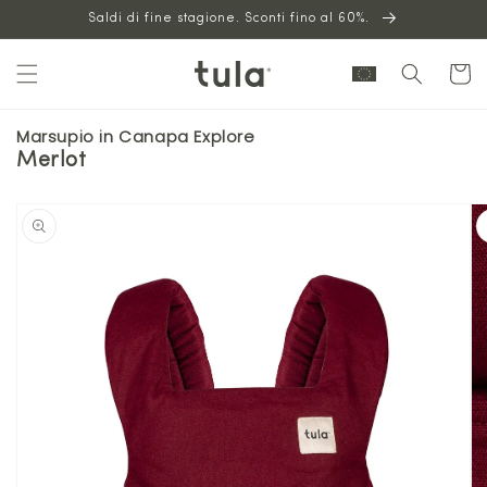
Vai al
Saldi di fine stagione. Sconti fino al 60%.
contenuto
Carrello
Marsupio in Canapa Explore
Merlot
Vai alle
informazioni
sul prodotto