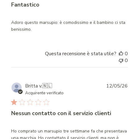
Fantastico
Adoro questo marsupio: è comodissimo e il bambino ci sta
benissimo.
Questa recensione è stata utile?
0
0
Publ
Britta v.
🇳🇱
12/05/26
date
Acquirente verificato
Nessun contatto con il servizio clienti
Ho comprato un marsupio tre settimane fa che presentava
una macchia. Ho contattato il servizio clienti, ma non è