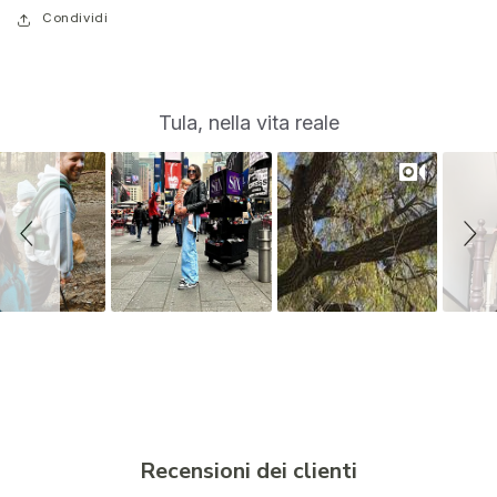
Condividi
S
Slide
Tula, nella vita reale
controls
l
i
d
e
s
h
o
w
Recensioni dei clienti