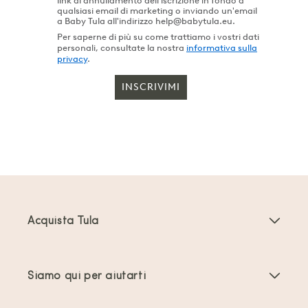
link di annullamento dell'iscrizione in fondo a
qualsiasi email di marketing o inviando un'email
a Baby Tula all'indirizzo help@babytula.eu.
Per saperne di più su come trattiamo i vostri dati
personali, consultate la nostra
informativa sulla
privacy
.
INSCRIVIMI
Acquista Tula
Marsupi Neonati
Siamo qui per aiutarti
Marsupi Toddler