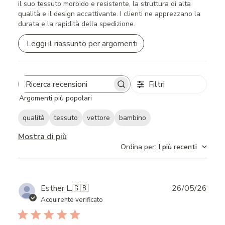
il suo tessuto morbido e resistente, la struttura di alta
qualità e il design accattivante. I clienti ne apprezzano la
durata e la rapidità della spedizione.
Leggi il riassunto per argomenti
Filtri
Search
Argomenti più popolari
reviews
qualità
tessuto
vettore
bambino
Mostra di più
Ordina per
:
I più recenti
Publ
Esther L.
🇬🇧
26/05/26
date
Acquirente verificato