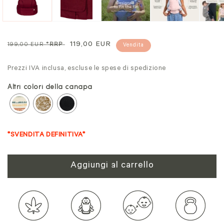
modale
mo
Prezzo
Prezzo
119,00 EUR
199,00 EUR
*RRP
Vendita
normale
di
Prezzi IVA inclusa, escluse le spese di spedizione
vendita
Altri colori della canapa
*SVENDITA DEFINITIVA*
Aggiungi al carrello