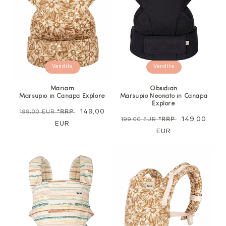
Vendita
Vendita
Mariam
Obsidian
Marsupio in Canapa Explore
Marsupio Neonato in Canapa
Explore
Prezzo
Prezzo
149,00
199,00 EUR
*RRP
Prezzo
Prezzo
149,00
199,00 EUR
*RRP
normale
EUR
di
normale
EUR
di
vendita
vendita