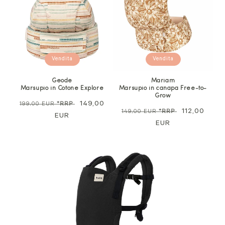
Vendita
Vendita
Geode
Mariam
Marsupio in Cotone Explore
Marsupio in canapa Free-to-
Grow
Prezzo
Prezzo
149,00
199,00 EUR
*RRP
Prezzo
Prezzo
112,00
149,00 EUR
*RRP
normale
EUR
di
normale
EUR
di
vendita
vendita