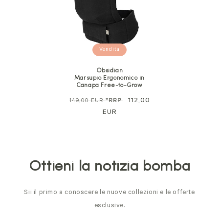
Vendita
Obsidian
Marsupio Ergonomico in
Canapa Free-to-Grow
Prezzo
Prezzo
112,00
149,00 EUR
*RRP
normale
EUR
di
vendita
Ottieni la notizia bomba
Sii il primo a conoscere le nuove collezioni e le offerte
esclusive.