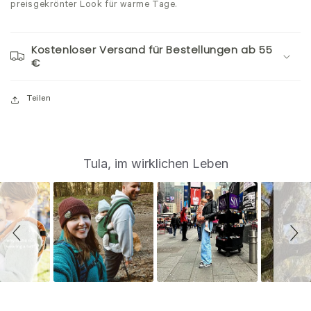
preisgekrönter Look für warme Tage.
Kostenloser Versand für Bestellungen ab 55
€
Teilen
S
Slide
Tula, im wirklichen Leben
controls
l
i
d
e
s
h
o
w