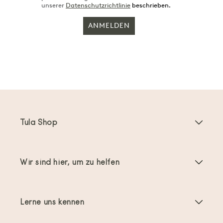
unserer
Datenschutzrichtlinie
beschrieben.
ANMELDEN
Tula Shop
Babytragen
Wir sind hier, um zu helfen
Toddler Tragen
Anleitungen
Babytragen-Zubehör
Lerne uns kennen
Häufig gestellte Fragen
Bestseller