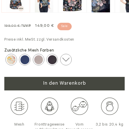
Normalpreis
Sale
149,00 €
199,00 €
*UVP
Sale
Preise inkl. MwSt. zzgl. Versandkosten
Zusätzliche Mesh Farben
In den Warenkorb
Mesh
Fronttrageweise
Vom
3,2 bis 20,4 kg