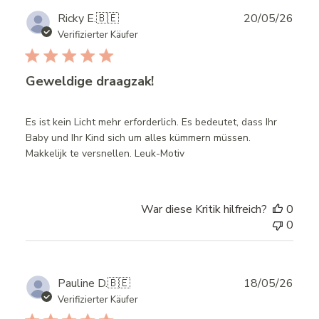
Publ
Ricky E.
🇧🇪
20/05/26
date
Verifizierter Käufer
Geweldige draagzak!
Es ist kein Licht mehr erforderlich. Es bedeutet, dass Ihr
Baby und Ihr Kind sich um alles kümmern müssen.
Makkelijk te versnellen. Leuk-Motiv
War diese Kritik hilfreich?
0
0
Publ
Pauline D.
🇧🇪
18/05/26
date
Verifizierter Käufer