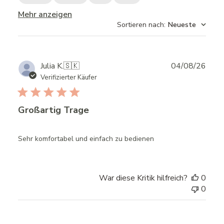
Mehr anzeigen
Sortieren nach
:
Neueste
Publ
Julia K.
🇸🇰
04/08/26
date
Verifizierter Käufer
Großartig Trage
Sehr komfortabel und einfach zu bedienen
War diese Kritik hilfreich?
0
0