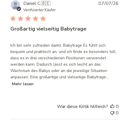
Publ
Daniel C.
🇧🇪
07/07/26
date
Verifizierter Käufer
Großartig vielseitig Babytrage
Ich bin sehr zufrieden damit. Babytrage Es fühlt sich
bequem und praktisch an, und ich finde es besonders toll,
dass es in drei verschiedenen Positionen verwendet
werden kann. Dadurch lässt es sich leicht an das
Wachstum des Babys oder an die jeweilige Situation
anpassen. Eine großartige und vielseitige Babytrage...
Mehr lesen
War diese Kritik hilfreich?
0
0