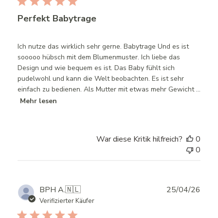
Perfekt Babytrage
Ich nutze das wirklich sehr gerne. Babytrage Und es ist
sooooo hübsch mit dem Blumenmuster. Ich liebe das
Design und wie bequem es ist. Das Baby fühlt sich
pudelwohl und kann die Welt beobachten. Es ist sehr
einfach zu bedienen. Als Mutter mit etwas mehr Gewicht ...
Mehr lesen
War diese Kritik hilfreich?
0
0
Publ
BPH A.
🇳🇱
25/04/26
date
Verifizierter Käufer