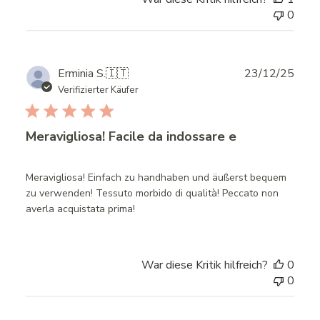
0
Publ
Erminia S.
🇮🇹
23/12/25
date
Verifizierter Käufer
Meravigliosa! Facile da indossare e
Meravigliosa! Einfach zu handhaben und äußerst bequem
zu verwenden! Tessuto morbido di qualità! Peccato non
averla acquistata prima!
War diese Kritik hilfreich?
0
0