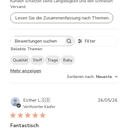
Kunden schätzen seine Langlebigkeit und den schnellen
Versand.
Lesen Sie die Zusammenfassung nach Themen.
Filter
Search
Beliebte Themen
reviews
Qualität
Stoff
Trage
Baby
Mehr anzeigen
Sortieren nach
:
Neueste
Publ
Esther L.
🇬🇧
26/05/26
date
Verifizierter Käufer
Fantastisch