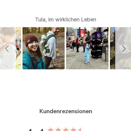
S
Slide
Tula, im wirklichen Leben
controls
l
i
d
e
s
h
o
w
Kundenrezensionen