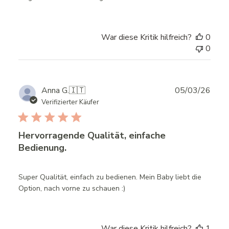
War diese Kritik hilfreich?
0
0
Publ
Anna G.
🇮🇹
05/03/26
date
Verifizierter Käufer
Hervorragende Qualität, einfache
Bedienung.
Super Qualität, einfach zu bedienen. Mein Baby liebt die
Option, nach vorne zu schauen :)
War diese Kritik hilfreich?
1