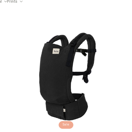
al
Prints
Sale