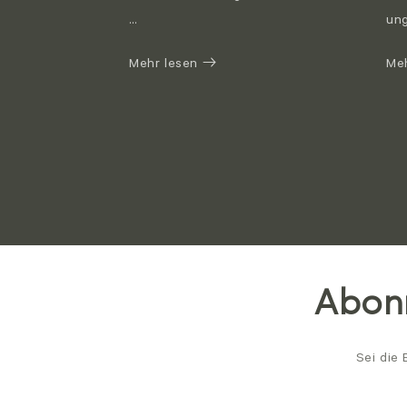
…
ung
Mehr lesen
Me
Abonn
Sei die 