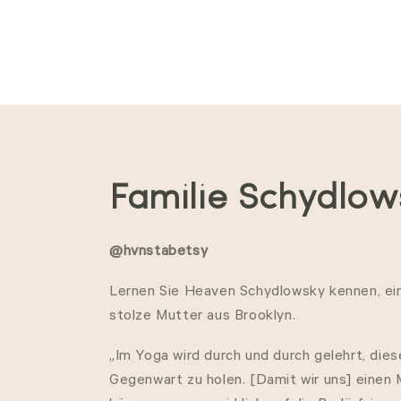
S
Familie Schydlow
a
@hvnstabetsy
m
Lernen Sie Heaven Schydlowsky kennen, ein
stolze Mutter aus Brooklyn.
m
„Im Yoga wird durch und durch gelehrt, die
l
Gegenwart zu holen. [Damit wir uns] eine