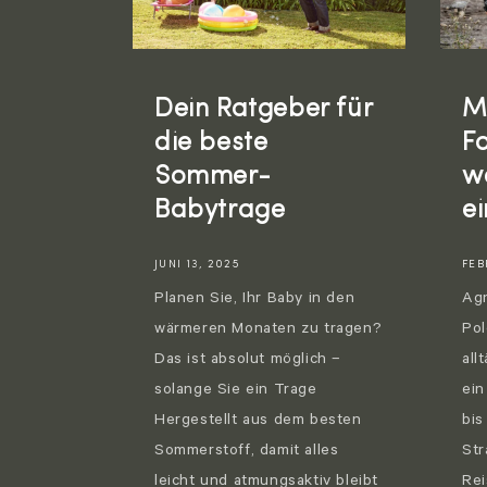
Dein Ratgeber für
M
die beste
F
Sommer-
w
Babytrage
e
JUNI 13, 2025
FEB
Planen Sie, Ihr Baby in den
Agn
wärmeren Monaten zu tragen?
Pol
Das ist absolut möglich –
all
solange Sie ein Trage
ein
Hergestellt aus dem besten
bis
Sommerstoff, damit alles
Str
leicht und atmungsaktiv bleibt
Rei