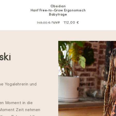
Obsidian
Hanf Free-to-Grow Ergonomisch
Babytrage
Normalpreis
Sale
112,00 €
149,00 €
*UVP
ski
e Yogalehrerin und
sen Moment in die
n Moment Zeit nehmen