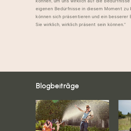
können, um uns wirklich auf die Bedürfnisse
u
eigenen Bedürfnisse in diesem Moment zu k
können sich präsentieren und ein besserer E
n
Sie wirklich, wirklich präsent sein können.“
g
:
Blogbeiträge