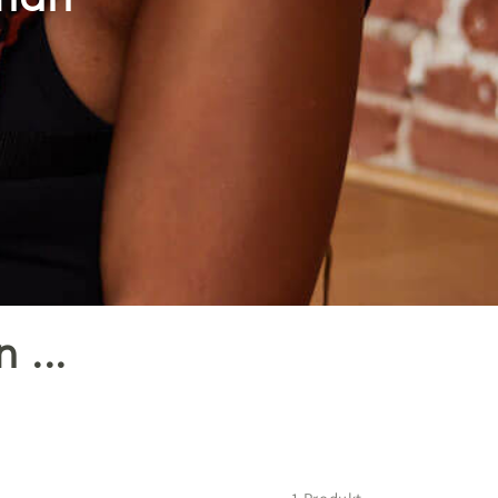
haft
 ...