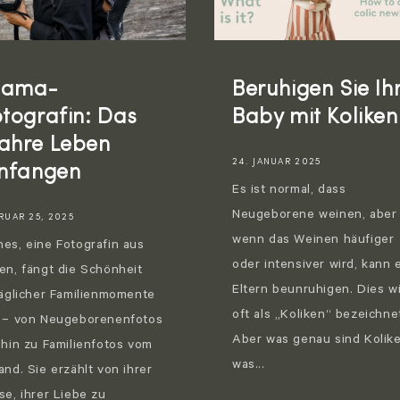
ama-
Beruhigen Sie Ih
otografin: Das
Baby mit Koliken
ahre Leben
24. JANUAR 2025
infangen
Es ist normal, dass
Neugeborene weinen, aber
RUAR 25, 2025
wenn das Weinen häufiger
es, eine Fotografin aus
oder intensiver wird, kann 
en, fängt die Schönheit
Eltern beunruhigen. Dies w
täglicher Familienmomente
oft als „Koliken“ bezeichne
 – von Neugeborenenfotos
Aber was genau sind Kolike
 hin zu Familienfotos vom
was...
and. Sie erzählt von ihrer
se, ihrer Liebe zu