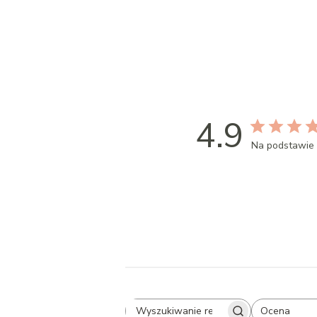
4.9
Na podstawie 
Ocena
All ratings