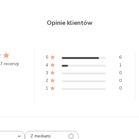
Opinie klientów
5
6
7 recenzji
4
1
3
0
2
0
1
0
Z mediami