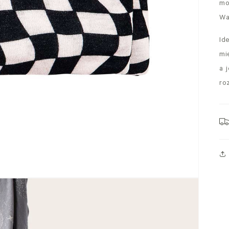
mo
Wa
Id
mi
a 
ro