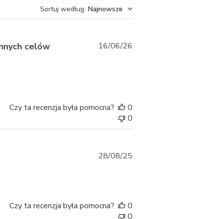
Sortuj według
:
Najnowsze
Published
innych celów
16/06/26
date
Czy ta recenzja była pomocna?
0
0
Published
28/08/25
date
Czy ta recenzja była pomocna?
0
0