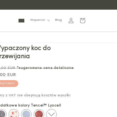
Zaloguj
Wózek
Wsparcie
Blog
się
ypaczony koc do
rzewijania
ena
Cena
,00 EUR
*sugerowana cena detaliczna
andardowa
,00 EUR
promocyjna
Wyprzedaż
ny z VAT nie obejmują kosztów wysyłki
datkowe kolory Tencel™ Lyocell