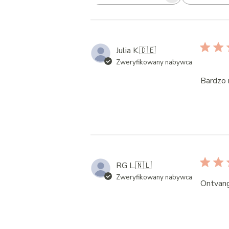
Search
reviews
Julia K.
🇩🇪
Zweryfikowany nabywca
Bardzo m
RG L.
🇳🇱
Zweryfikowany nabywca
Ontvang