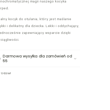
nochromatycznej magii naszego kocyka
rped.
ealny kocyk do otulania, który jest maślanie
ękki i delikatny dla dziecka. Lekki i oddychający,
jednocześnie zapewniający wsparcie dzięki
zciągliwości.
Darmowa wysyłka dla zamówień od
55
Udział