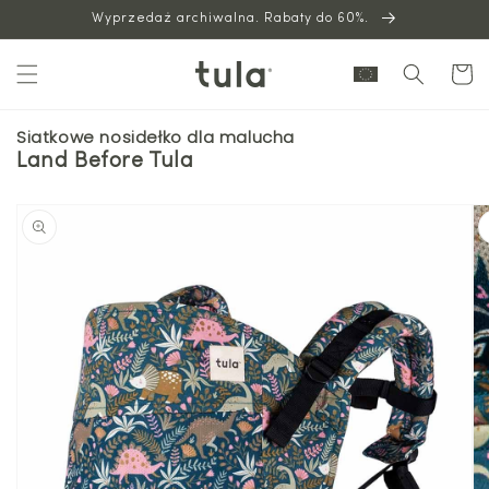
Wyprzedaż archiwalna. Rabaty do 60%.
do
treści
Wózek
Siatkowe nosidełko dla malucha
Land Before Tula
Przejdź
do
informacji
o
produkcie