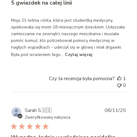
5 gwiazdek na całej linii
Moja 21-letnia córka, która jest studentką medycyny,
opiekowała się moim 18-miesięcznym dzieckiem. Usłyszała
zamieszanie na zewnątrz naszego mieszkania i musiała
pomóc komuś, kto potrzebował pomocy medycznej w
nagłych wypadkach - uderzył się w głowę i miał drgawki.
Była pod wrażeniem tego...
Czytaj więcej
Czy ta recenzja była pomocna?
1
0
Publ
Sarah S.
🇺🇸
08/11/25
date
Zweryfikowany nabywca