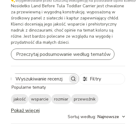
Wygenerowane przez sztuczną inteligencję na podstawie opinii klientó
Nosidełko Land Before Tula Toddler Carrier jest chwalone
za przewiewną i wygodną konstrukcję, wyposażoną w
środkowy panel z siateczki i kaptur zapewniający chłód.
Klienci doceniają jego jakość, wsparcie i prehistoryczny
nadruk z dinozaurami, choć opinie na temat koloru są
różne. Jest bardzo polecane ze względu na wygodę i
przydatność dla małych dzieci.
Przeczytaj podsumowanie według tematów
Filtry
Search
Popularne tematy
reviews
jakość
wsparcie
rozmiar
przewoźnik
Pokaż więcej
Sortuj według
:
Najnowsze