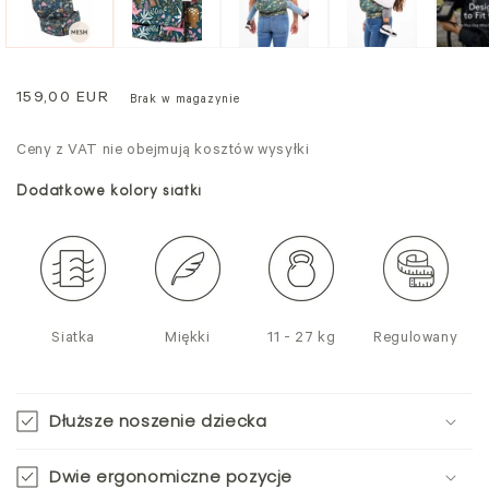
modalnym
mo
Cena
159,00 EUR
Brak w magazynie
regularna
Ceny z VAT nie obejmują kosztów wysyłki
Dodatkowe kolory siatki
Siatka
Miękki
11 - 27 kg
Regulowany
Dłuższe noszenie dziecka
Dwie ergonomiczne pozycje