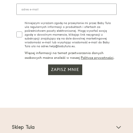
Niniejszym wyrażam zgodę na przesyłanie mi przez Baby Tula
ula regularnych informacji o produktach i ofertach za
pośrednictwem poczty elektronicznej. Mogę wycofać swoją
zgodę w dowolnym momencie, klikając link rezygnacji z
subskrypcji znajdujący się na dole dowolnej marketingowej
wiadomości e-mail lub wysyłając wiadomość e-mail do Baby
Tula ula na adres help@babytula.eu.
Więcej informacji na temat przetwarzania danych
osobowych można znaleźć w naszej
Polityce prywatności
.
ZAPISZ MNIE
Sklep Tula