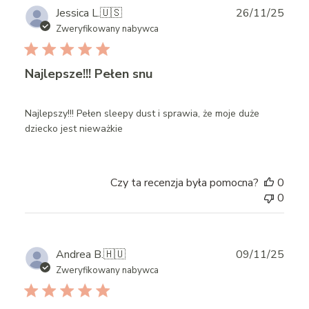
Publ
Jessica L.
🇺🇸
26/11/25
date
Zweryfikowany nabywca
Najlepsze!!! Pełen snu
Najlepszy!!! Pełen sleepy dust i sprawia, że moje duże
dziecko jest nieważkie
Czy ta recenzja była pomocna?
0
0
Publ
Andrea B.
🇭🇺
09/11/25
date
Zweryfikowany nabywca