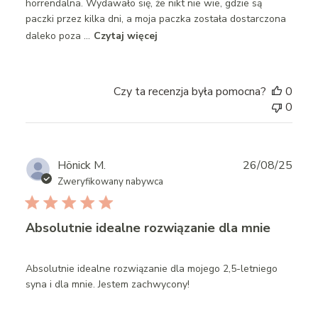
horrendalna. Wydawało się, że nikt nie wie, gdzie są
paczki przez kilka dni, a moja paczka została dostarczona
daleko poza ...
Czytaj więcej
Czy ta recenzja była pomocna?
0
0
Publ
Hönick M.
26/08/25
date
Zweryfikowany nabywca
Absolutnie idealne rozwiązanie dla mnie
Absolutnie idealne rozwiązanie dla mojego 2,5-letniego
syna i dla mnie. Jestem zachwycony!