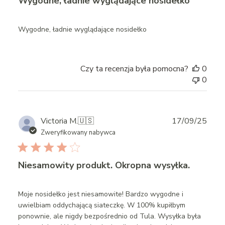
Wygodne, ładnie wyglądające nosidełko
Wygodne, ładnie wyglądające nosidełko
Czy ta recenzja była pomocna?
0
0
Publ
Victoria M.
🇺🇸
17/09/25
date
Zweryfikowany nabywca
Niesamowity produkt. Okropna wysyłka.
Moje nosidełko jest niesamowite! Bardzo wygodne i
uwielbiam oddychającą siateczkę. W 100% kupiłbym
ponownie, ale nigdy bezpośrednio od Tula. Wysyłka była